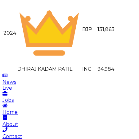
BJP
131,863
2024
DHIRAJ KADAM PATIL
INC
94,984
News
Live
Jobs
Home
About
Contact