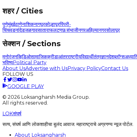
शहर / Cities
पुणे
मुंबई
ठाणे
नाशिक
नागपूर
कोल्हापूर
पिंपरी-
चिंचवड
नांदेड
जळगाव
सातारा
फलटण
छ.संभाजीनगर
अहिल्यानगर
सोलापूर
सेक्शन / Sections
मनोरंजन
व्हिडिओ
सामाजिक
क्रीडा
आंतरराष्ट्रीय
विद्यार्थी
तंत्रज्ञान
देश
ब्लॉग्स
अध्यात
भविष्य
Political Party
About Us
Advertise with Us
Privacy Policy
Contact Us
FOLLOW US
GOOGLE PLAY
©
2026
Loksangharsh Media Group.
All rights reserved.
LOK
संघर्ष
सत्य, संघर्ष आणि लोकशाहीचा बुलंद आवाज. महाराष्ट्राचे अग्रगण्य न्यूज पोर्टल.
About Loksangharsh