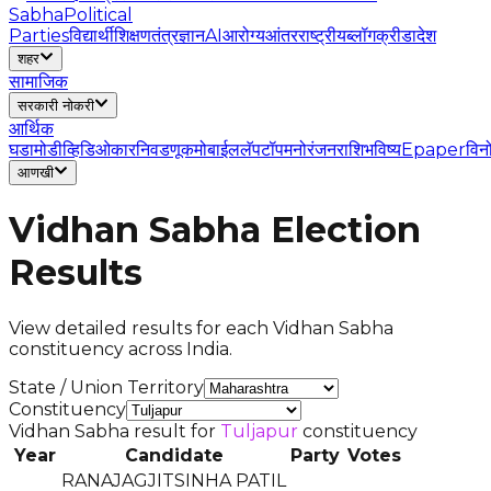
Sabha
Political
Parties
विद्यार्थी
शिक्षण
तंत्रज्ञान
AI
आरोग्य
आंतरराष्ट्रीय
ब्लॉग
क्रीडा
देश
शहर
सामाजिक
सरकारी नोकरी
आर्थिक
घडामोडी
व्हिडिओ
कार
निवडणूक
मोबाईल
लॅपटॉप
मनोरंजन
राशिभविष्य
Epaper
विन
आणखी
Vidhan Sabha Election
Results
View detailed results for each Vidhan Sabha
constituency across India.
State / Union Territory
Constituency
Vidhan Sabha result for
Tuljapur
constituency
Year
Candidate
Party
Votes
RANAJAGJITSINHA PATIL