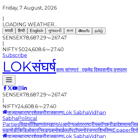
Friday, 7 August, 2026
|
LOADING WEATHER...
मराठी
हिन्दी
English
ગુજરાતી
বাংলা
తెలుగు
தமிழ்
SENSEX
78,687.29
-267.47
|
NIFTY 50
24,608.6
-27.40
Subscribe
LOK
संघर्ष
सत्य सांगणारं · एकमेव विश्वसनीय वृत्तपत्र
SENSEX
78,687.29
-267.47
|
NIFTY
24,608.6
-27.40
ताज्या
महाराष्ट्र
शेतकरी
राजकारण
Lok Sabha
Vidhan
Sabha
Political
Parties
विद्यार्थी
शिक्षण
तंत्रज्ञान
AI
आरोग्य
आंतरराष्ट्रीय
ब्लॉग
क्रीडा
देश
सामाजि
घडामोडी
व्हिडिओ
कार
निवडणूक
मोबाईल
लॅपटॉप
मनोरंजन
राशिभविष्य
Epaper
विन
ताज्या
महाराष्ट्र
शेतकरी
राजकारण
Lok Sabha
Vidhan