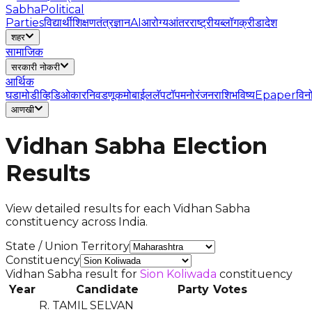
Sabha
Political
Parties
विद्यार्थी
शिक्षण
तंत्रज्ञान
AI
आरोग्य
आंतरराष्ट्रीय
ब्लॉग
क्रीडा
देश
शहर
सामाजिक
सरकारी नोकरी
आर्थिक
घडामोडी
व्हिडिओ
कार
निवडणूक
मोबाईल
लॅपटॉप
मनोरंजन
राशिभविष्य
Epaper
विन
आणखी
Vidhan Sabha Election
Results
View detailed results for each Vidhan Sabha
constituency across India.
State / Union Territory
Constituency
Vidhan Sabha result for
Sion Koliwada
constituency
Year
Candidate
Party
Votes
R. TAMIL SELVAN