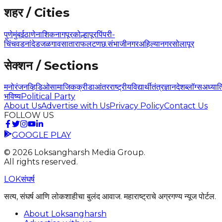
शहर / Cities
पुणे
मुंबई
ठाणे
नाशिक
नागपूर
कोल्हापूर
पिंपरी-
चिंचवड
नांदेड
जळगाव
सातारा
फलटण
छ.संभाजीनगर
अहिल्यानगर
सोलापूर
सेक्शन / Sections
मनोरंजन
व्हिडिओ
सामाजिक
क्रीडा
आंतरराष्ट्रीय
विद्यार्थी
तंत्रज्ञान
देश
ब्लॉग्स
अध्यात
भविष्य
Political Party
About Us
Advertise with Us
Privacy Policy
Contact Us
FOLLOW US
GOOGLE PLAY
©
2026
Loksangharsh Media Group.
All rights reserved.
LOK
संघर्ष
सत्य, संघर्ष आणि लोकशाहीचा बुलंद आवाज. महाराष्ट्राचे अग्रगण्य न्यूज पोर्टल.
About Loksangharsh