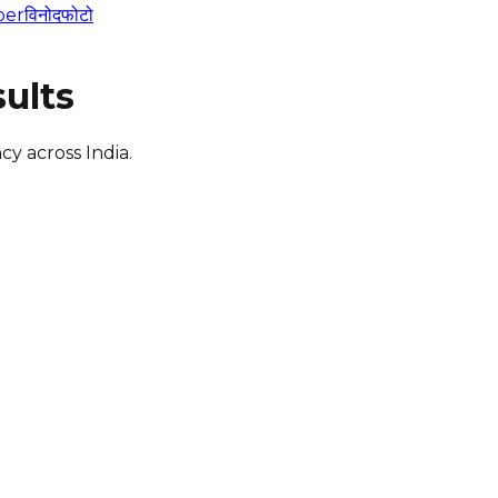
per
विनोद
फोटो
ults
y across India.