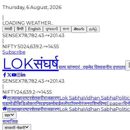
Thursday, 6 August, 2026
|
LOADING WEATHER...
मराठी
हिन्दी
English
ગુજરાતી
বাংলা
తెలుగు
தமிழ்
SENSEX
78,782.43
+
201.43
|
NIFTY 50
24,639.2
+
14.55
Subscribe
LOK
संघर्ष
सत्य सांगणारं · एकमेव विश्वसनीय वृत्तपत्र
SENSEX
78,782.43
+
201.43
|
NIFTY
24,639.2
+
14.55
ताज्या
महाराष्ट्र
शेतकरी
राजकारण
Lok Sabha
Vidhan Sabha
Politi
घडामोडी
व्हिडिओ
कार
निवडणूक
मोबाईल
लॅपटॉप
मनोरंजन
राशिभविष्य
Epaper
विन
ताज्या
महाराष्ट्र
शेतकरी
राजकारण
Lok Sabha
Vidhan Sabha
Politi
शहर
सामाजिक
सरकारी नोकरी