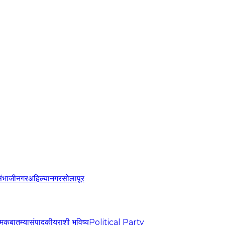
संभाजीनगर
अहिल्यानगर
सोलापूर
्मिक
बातम्या
संपादकीय
राशी भविष्य
Political Party