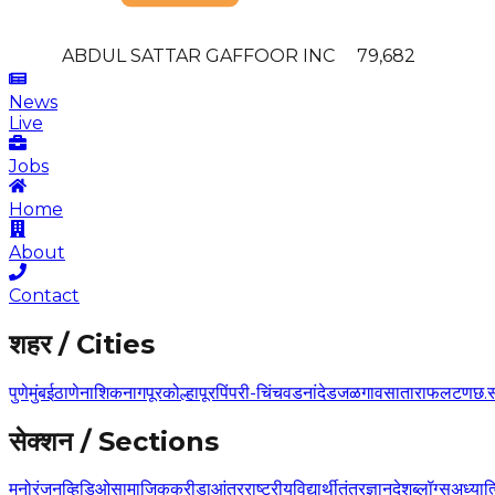
ABDUL SATTAR GAFFOOR
INC
79,682
News
Live
Jobs
Home
About
Contact
शहर / Cities
पुणे
मुंबई
ठाणे
नाशिक
नागपूर
कोल्हापूर
पिंपरी-चिंचवड
नांदेड
जळगाव
सातारा
फलटण
छ.
सेक्शन / Sections
मनोरंजन
व्हिडिओ
सामाजिक
क्रीडा
आंतरराष्ट्रीय
विद्यार्थी
तंत्रज्ञान
देश
ब्लॉग्स
अध्यात