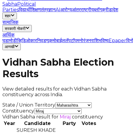
Sabha
Political
Parties
विद्यार्थी
शिक्षण
तंत्रज्ञान
AI
आरोग्य
आंतरराष्ट्रीय
ब्लॉग
क्रीडा
देश
शहर
सामाजिक
सरकारी नोकरी
आर्थिक
घडामोडी
व्हिडिओ
कार
निवडणूक
मोबाईल
लॅपटॉप
मनोरंजन
राशिभविष्य
Epaper
विन
आणखी
Vidhan Sabha Election
Results
View detailed results for each Vidhan Sabha
constituency across India.
State / Union Territory
Constituency
Vidhan Sabha result for
Miraj
constituency
Year
Candidate
Party
Votes
SURESH KHADE