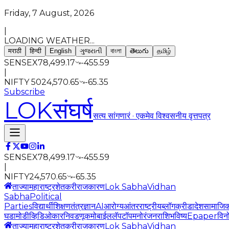
Friday, 7 August, 2026
|
LOADING WEATHER...
मराठी
हिन्दी
English
ગુજરાતી
বাংলা
తెలుగు
தமிழ்
SENSEX
78,499.17
-455.59
|
NIFTY 50
24,570.65
-65.35
Subscribe
LOK
संघर्ष
सत्य सांगणारं · एकमेव विश्वसनीय वृत्तपत्र
SENSEX
78,499.17
-455.59
|
NIFTY
24,570.65
-65.35
ताज्या
महाराष्ट्र
शेतकरी
राजकारण
Lok Sabha
Vidhan
Sabha
Political
Parties
विद्यार्थी
शिक्षण
तंत्रज्ञान
AI
आरोग्य
आंतरराष्ट्रीय
ब्लॉग
क्रीडा
देश
सामाजि
घडामोडी
व्हिडिओ
कार
निवडणूक
मोबाईल
लॅपटॉप
मनोरंजन
राशिभविष्य
Epaper
विन
ताज्या
महाराष्ट्र
शेतकरी
राजकारण
Lok Sabha
Vidhan