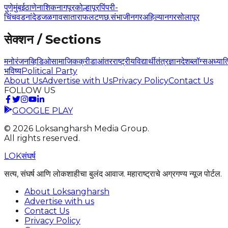
पुणे
मुंबई
ठाणे
नाशिक
नागपूर
कोल्हापूर
पिंपरी-
चिंचवड
नांदेड
जळगाव
सातारा
फलटण
छ.संभाजीनगर
अहिल्यानगर
सोलापूर
सेक्शन / Sections
मनोरंजन
व्हिडिओ
सामाजिक
क्रीडा
आंतरराष्ट्रीय
विद्यार्थी
तंत्रज्ञान
देश
ब्लॉग्स
अध्यात
भविष्य
Political Party
About Us
Advertise with Us
Privacy Policy
Contact Us
FOLLOW US
GOOGLE PLAY
©
2026
Loksangharsh Media Group.
All rights reserved.
LOK
संघर्ष
सत्य, संघर्ष आणि लोकशाहीचा बुलंद आवाज. महाराष्ट्राचे अग्रगण्य न्यूज पोर्टल.
About Loksangharsh
Advertise with us
Contact Us
Privacy Policy