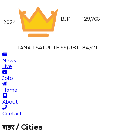
BJP
129,766
2024
TANAJI SATPUTE
SS(UBT)
84,571
News
Live
Jobs
Home
About
Contact
शहर / Cities