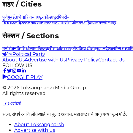
शहर / Cities
पुणे
मुंबई
ठाणे
नाशिक
नागपूर
कोल्हापूर
पिंपरी-
चिंचवड
नांदेड
जळगाव
सातारा
फलटण
छ.संभाजीनगर
अहिल्यानगर
सोलापूर
सेक्शन / Sections
मनोरंजन
व्हिडिओ
सामाजिक
क्रीडा
आंतरराष्ट्रीय
विद्यार्थी
तंत्रज्ञान
देश
ब्लॉग्स
अध्यात
भविष्य
Political Party
About Us
Advertise with Us
Privacy Policy
Contact Us
FOLLOW US
GOOGLE PLAY
©
2026
Loksangharsh Media Group.
All rights reserved.
LOK
संघर्ष
सत्य, संघर्ष आणि लोकशाहीचा बुलंद आवाज. महाराष्ट्राचे अग्रगण्य न्यूज पोर्टल.
About Loksangharsh
Advertise with us