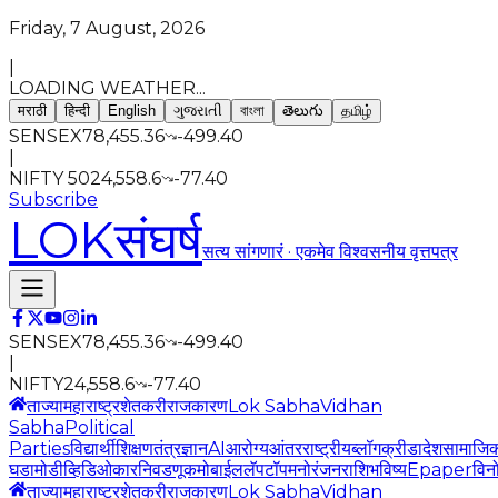
Friday, 7 August, 2026
|
LOADING WEATHER...
मराठी
हिन्दी
English
ગુજરાતી
বাংলা
తెలుగు
தமிழ்
SENSEX
78,455.36
-499.40
|
NIFTY 50
24,558.6
-77.40
Subscribe
LOK
संघर्ष
सत्य सांगणारं · एकमेव विश्वसनीय वृत्तपत्र
SENSEX
78,455.36
-499.40
|
NIFTY
24,558.6
-77.40
ताज्या
महाराष्ट्र
शेतकरी
राजकारण
Lok Sabha
Vidhan
Sabha
Political
Parties
विद्यार्थी
शिक्षण
तंत्रज्ञान
AI
आरोग्य
आंतरराष्ट्रीय
ब्लॉग
क्रीडा
देश
सामाजि
घडामोडी
व्हिडिओ
कार
निवडणूक
मोबाईल
लॅपटॉप
मनोरंजन
राशिभविष्य
Epaper
विन
ताज्या
महाराष्ट्र
शेतकरी
राजकारण
Lok Sabha
Vidhan