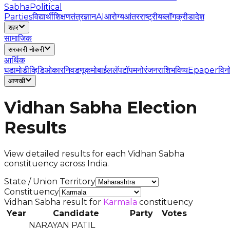
Sabha
Political
Parties
विद्यार्थी
शिक्षण
तंत्रज्ञान
AI
आरोग्य
आंतरराष्ट्रीय
ब्लॉग
क्रीडा
देश
शहर
सामाजिक
सरकारी नोकरी
आर्थिक
घडामोडी
व्हिडिओ
कार
निवडणूक
मोबाईल
लॅपटॉप
मनोरंजन
राशिभविष्य
Epaper
विन
आणखी
Vidhan Sabha Election
Results
View detailed results for each Vidhan Sabha
constituency across India.
State / Union Territory
Constituency
Vidhan Sabha result for
Karmala
constituency
Year
Candidate
Party
Votes
NARAYAN PATIL