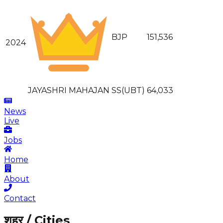
BJP
151,536
2024
JAYASHRI MAHAJAN
SS(UBT)
64,033
News
Live
Jobs
Home
About
Contact
शहर / Cities