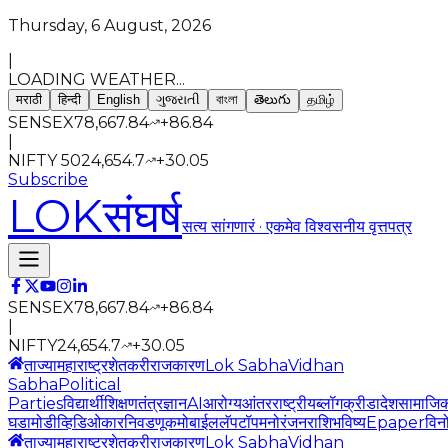
Thursday, 6 August, 2026
|
LOADING WEATHER...
मराठी
हिन्दी
English
ગુજરાતી
বাংলা
తెలుగు
தமிழ்
SENSEX
78,667.84
+
86.84
|
NIFTY 50
24,654.7
+
30.05
Subscribe
LOK
संघर्ष
सत्य सांगणारं · एकमेव विश्वसनीय वृत्तपत्र
SENSEX
78,667.84
+
86.84
|
NIFTY
24,654.7
+
30.05
ताज्या
महाराष्ट्र
शेतकरी
राजकारण
Lok Sabha
Vidhan
Sabha
Political
Parties
विद्यार्थी
शिक्षण
तंत्रज्ञान
AI
आरोग्य
आंतरराष्ट्रीय
ब्लॉग
क्रीडा
देश
सामाजि
घडामोडी
व्हिडिओ
कार
निवडणूक
मोबाईल
लॅपटॉप
मनोरंजन
राशिभविष्य
Epaper
विन
ताज्या
महाराष्ट्र
शेतकरी
राजकारण
Lok Sabha
Vidhan