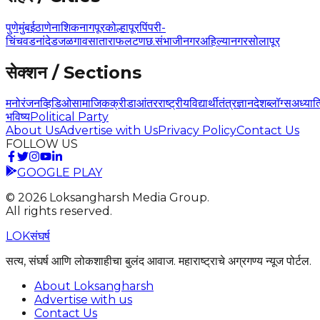
पुणे
मुंबई
ठाणे
नाशिक
नागपूर
कोल्हापूर
पिंपरी-
चिंचवड
नांदेड
जळगाव
सातारा
फलटण
छ.संभाजीनगर
अहिल्यानगर
सोलापूर
सेक्शन / Sections
मनोरंजन
व्हिडिओ
सामाजिक
क्रीडा
आंतरराष्ट्रीय
विद्यार्थी
तंत्रज्ञान
देश
ब्लॉग्स
अध्यात
भविष्य
Political Party
About Us
Advertise with Us
Privacy Policy
Contact Us
FOLLOW US
GOOGLE PLAY
©
2026
Loksangharsh Media Group.
All rights reserved.
LOK
संघर्ष
सत्य, संघर्ष आणि लोकशाहीचा बुलंद आवाज. महाराष्ट्राचे अग्रगण्य न्यूज पोर्टल.
About Loksangharsh
Advertise with us
Contact Us