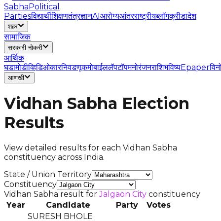
Sabha
Political
Parties
विद्यार्थी
शिक्षण
तंत्रज्ञान
AI
आरोग्य
आंतरराष्ट्रीय
ब्लॉग
क्रीडा
देश
शहर
सामाजिक
सरकारी नोकरी
आर्थिक
घडामोडी
व्हिडिओ
कार
निवडणूक
मोबाईल
लॅपटॉप
मनोरंजन
राशिभविष्य
Epaper
विन
आणखी
Vidhan Sabha Election
Results
View detailed results for each Vidhan Sabha
constituency across India.
State / Union Territory
Constituency
Vidhan Sabha result for
Jalgaon City
constituency
Year
Candidate
Party
Votes
SURESH BHOLE