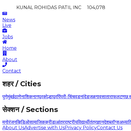
KUNAL ROHIDAS PATIL
INC
104,078
News
Live
Jobs
Home
About
Contact
शहर / Cities
पुणे
मुंबई
ठाणे
नाशिक
नागपूर
कोल्हापूर
पिंपरी-चिंचवड
नांदेड
जळगाव
सातारा
फलटण
छ.
सेक्शन / Sections
मनोरंजन
व्हिडिओ
सामाजिक
क्रीडा
आंतरराष्ट्रीय
विद्यार्थी
तंत्रज्ञान
देश
ब्लॉग्स
अध्यात
About Us
Advertise with Us
Privacy Policy
Contact Us