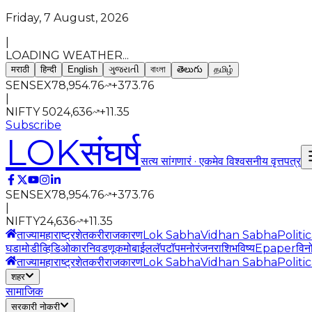
Friday, 7 August, 2026
|
LOADING WEATHER...
मराठी
हिन्दी
English
ગુજરાતી
বাংলা
తెలుగు
தமிழ்
SENSEX
78,954.76
+
373.76
|
NIFTY 50
24,636
+
11.35
Subscribe
LOK
संघर्ष
सत्य सांगणारं · एकमेव विश्वसनीय वृत्तपत्र
SENSEX
78,954.76
+
373.76
|
NIFTY
24,636
+
11.35
ताज्या
महाराष्ट्र
शेतकरी
राजकारण
Lok Sabha
Vidhan Sabha
Politi
घडामोडी
व्हिडिओ
कार
निवडणूक
मोबाईल
लॅपटॉप
मनोरंजन
राशिभविष्य
Epaper
विन
ताज्या
महाराष्ट्र
शेतकरी
राजकारण
Lok Sabha
Vidhan Sabha
Politi
शहर
सामाजिक
सरकारी नोकरी