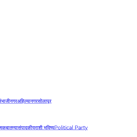
संभाजीनगर
अहिल्यानगर
सोलापूर
्मिक
बातम्या
संपादकीय
राशी भविष्य
Political Party