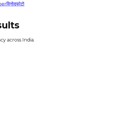
per
विनोद
फोटो
ults
y across India.