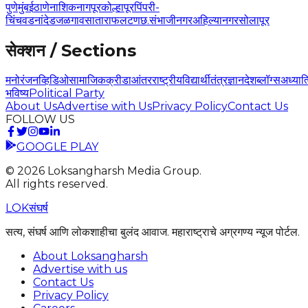
पुणे
मुंबई
ठाणे
नाशिक
नागपूर
कोल्हापूर
पिंपरी-
चिंचवड
नांदेड
जळगाव
सातारा
फलटण
छ.संभाजीनगर
अहिल्यानगर
सोलापूर
सेक्शन / Sections
मनोरंजन
व्हिडिओ
सामाजिक
क्रीडा
आंतरराष्ट्रीय
विद्यार्थी
तंत्रज्ञान
देश
ब्लॉग्स
अध्यात
भविष्य
Political Party
About Us
Advertise with Us
Privacy Policy
Contact Us
FOLLOW US
GOOGLE PLAY
©
2026
Loksangharsh Media Group.
All rights reserved.
LOK
संघर्ष
सत्य, संघर्ष आणि लोकशाहीचा बुलंद आवाज. महाराष्ट्राचे अग्रगण्य न्यूज पोर्टल.
About Loksangharsh
Advertise with us
Contact Us
Privacy Policy