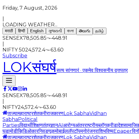
Friday, 7 August, 2026
|
LOADING WEATHER...
मराठी
हिन्दी
English
ગુજરાતી
বাংলা
తెలుగు
தமிழ்
SENSEX
78,505.85
-448.91
|
NIFTY 50
24,572.4
-63.60
Subscribe
LOK
संघर्ष
सत्य सांगणारं · एकमेव विश्वसनीय वृत्तपत्र
SENSEX
78,505.85
-448.91
|
NIFTY
24,572.4
-63.60
ताज्या
महाराष्ट्र
शेतकरी
राजकारण
Lok Sabha
Vidhan
Sabha
Political
Parties
विद्यार्थी
शिक्षण
तंत्रज्ञान
AI
आरोग्य
आंतरराष्ट्रीय
ब्लॉग
क्रीडा
देश
सामाजि
घडामोडी
व्हिडिओ
कार
निवडणूक
मोबाईल
लॅपटॉप
मनोरंजन
राशिभविष्य
Epaper
विन
ताज्या
महाराष्ट्र
शेतकरी
राजकारण
Lok Sabha
Vidhan