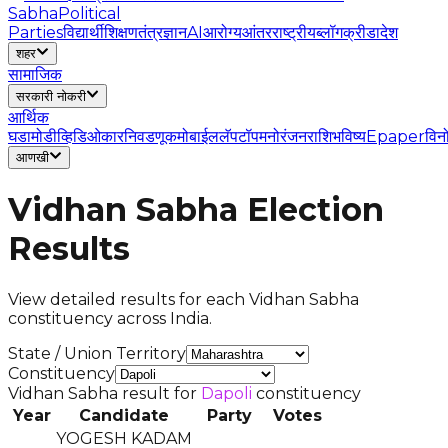
Sabha
Political
Parties
विद्यार्थी
शिक्षण
तंत्रज्ञान
AI
आरोग्य
आंतरराष्ट्रीय
ब्लॉग
क्रीडा
देश
शहर
सामाजिक
सरकारी नोकरी
आर्थिक
घडामोडी
व्हिडिओ
कार
निवडणूक
मोबाईल
लॅपटॉप
मनोरंजन
राशिभविष्य
Epaper
विन
आणखी
Vidhan Sabha Election
Results
View detailed results for each Vidhan Sabha
constituency across India.
State / Union Territory
Constituency
Vidhan Sabha result for
Dapoli
constituency
Year
Candidate
Party
Votes
YOGESH KADAM