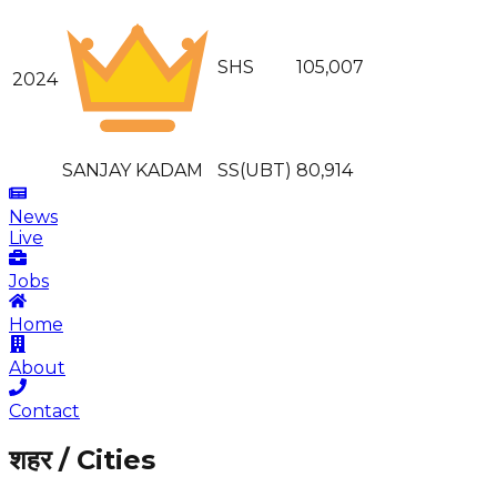
SHS
105,007
2024
SANJAY KADAM
SS(UBT)
80,914
News
Live
Jobs
Home
About
Contact
शहर / Cities