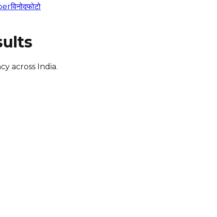
per
विनोद
फोटो
ults
y across India.