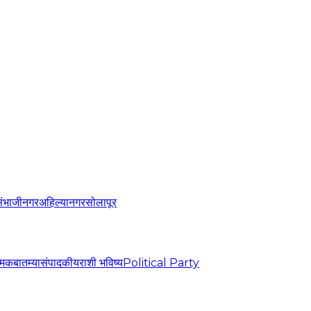
संभाजीनगर
अहिल्यानगर
सोलापूर
्मिक
बातम्या
संपादकीय
राशी भविष्य
Political Party