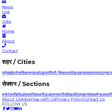
News
Live
Jobs
Home
About
Contact
शहर / Cities
पुणे
मुंबई
ठाणे
नाशिक
नागपूर
कोल्हापूर
पिंपरी-चिंचवड
नांदेड
जळगाव
सातारा
फलटण
छ.
सेक्शन / Sections
मनोरंजन
व्हिडिओ
सामाजिक
क्रीडा
आंतरराष्ट्रीय
विद्यार्थी
तंत्रज्ञान
देश
ब्लॉग्स
अध्यात
About Us
Advertise with Us
Privacy Policy
Contact Us
FOLLOW US