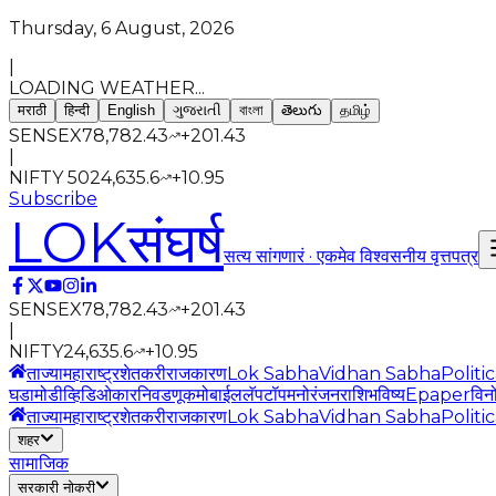
Thursday, 6 August, 2026
|
LOADING WEATHER...
मराठी
हिन्दी
English
ગુજરાતી
বাংলা
తెలుగు
தமிழ்
SENSEX
78,782.43
+
201.43
|
NIFTY 50
24,635.6
+
10.95
Subscribe
LOK
संघर्ष
सत्य सांगणारं · एकमेव विश्वसनीय वृत्तपत्र
SENSEX
78,782.43
+
201.43
|
NIFTY
24,635.6
+
10.95
ताज्या
महाराष्ट्र
शेतकरी
राजकारण
Lok Sabha
Vidhan Sabha
Politi
घडामोडी
व्हिडिओ
कार
निवडणूक
मोबाईल
लॅपटॉप
मनोरंजन
राशिभविष्य
Epaper
विन
ताज्या
महाराष्ट्र
शेतकरी
राजकारण
Lok Sabha
Vidhan Sabha
Politi
शहर
सामाजिक
सरकारी नोकरी