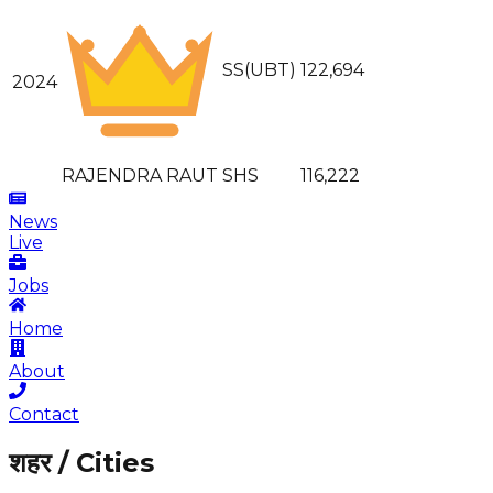
SS(UBT)
122,694
2024
RAJENDRA RAUT
SHS
116,222
News
Live
Jobs
Home
About
Contact
शहर / Cities