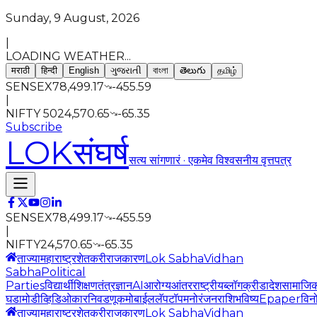
Sunday, 9 August, 2026
|
LOADING WEATHER...
मराठी
हिन्दी
English
ગુજરાતી
বাংলা
తెలుగు
தமிழ்
SENSEX
78,499.17
-455.59
|
NIFTY 50
24,570.65
-65.35
Subscribe
LOK
संघर्ष
सत्य सांगणारं · एकमेव विश्वसनीय वृत्तपत्र
SENSEX
78,499.17
-455.59
|
NIFTY
24,570.65
-65.35
ताज्या
महाराष्ट्र
शेतकरी
राजकारण
Lok Sabha
Vidhan
Sabha
Political
Parties
विद्यार्थी
शिक्षण
तंत्रज्ञान
AI
आरोग्य
आंतरराष्ट्रीय
ब्लॉग
क्रीडा
देश
सामाजि
घडामोडी
व्हिडिओ
कार
निवडणूक
मोबाईल
लॅपटॉप
मनोरंजन
राशिभविष्य
Epaper
विन
ताज्या
महाराष्ट्र
शेतकरी
राजकारण
Lok Sabha
Vidhan