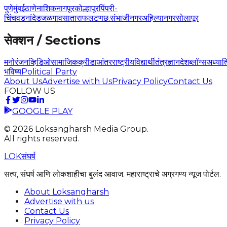
पुणे
मुंबई
ठाणे
नाशिक
नागपूर
कोल्हापूर
पिंपरी-
चिंचवड
नांदेड
जळगाव
सातारा
फलटण
छ.संभाजीनगर
अहिल्यानगर
सोलापूर
सेक्शन / Sections
मनोरंजन
व्हिडिओ
सामाजिक
क्रीडा
आंतरराष्ट्रीय
विद्यार्थी
तंत्रज्ञान
देश
ब्लॉग्स
अध्यात
भविष्य
Political Party
About Us
Advertise with Us
Privacy Policy
Contact Us
FOLLOW US
GOOGLE PLAY
©
2026
Loksangharsh Media Group.
All rights reserved.
LOK
संघर्ष
सत्य, संघर्ष आणि लोकशाहीचा बुलंद आवाज. महाराष्ट्राचे अग्रगण्य न्यूज पोर्टल.
About Loksangharsh
Advertise with us
Contact Us
Privacy Policy