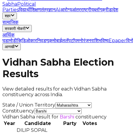
Sabha
Political
Parties
विद्यार्थी
शिक्षण
तंत्रज्ञान
AI
आरोग्य
आंतरराष्ट्रीय
ब्लॉग
क्रीडा
देश
शहर
सामाजिक
सरकारी नोकरी
आर्थिक
घडामोडी
व्हिडिओ
कार
निवडणूक
मोबाईल
लॅपटॉप
मनोरंजन
राशिभविष्य
Epaper
विन
आणखी
Vidhan Sabha Election
Results
View detailed results for each Vidhan Sabha
constituency across India.
State / Union Territory
Constituency
Vidhan Sabha result for
Barshi
constituency
Year
Candidate
Party
Votes
DILIP SOPAL