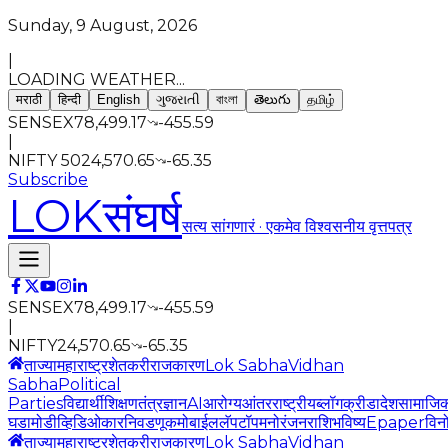
Sunday, 9 August, 2026
|
LOADING WEATHER...
मराठी
हिन्दी
English
ગુજરાતી
বাংলা
తెలుగు
தமிழ்
SENSEX
78,499.17
-455.59
|
NIFTY 50
24,570.65
-65.35
Subscribe
LOK
संघर्ष
सत्य सांगणारं · एकमेव विश्वसनीय वृत्तपत्र
SENSEX
78,499.17
-455.59
|
NIFTY
24,570.65
-65.35
ताज्या
महाराष्ट्र
शेतकरी
राजकारण
Lok Sabha
Vidhan
Sabha
Political
Parties
विद्यार्थी
शिक्षण
तंत्रज्ञान
AI
आरोग्य
आंतरराष्ट्रीय
ब्लॉग
क्रीडा
देश
सामाजि
घडामोडी
व्हिडिओ
कार
निवडणूक
मोबाईल
लॅपटॉप
मनोरंजन
राशिभविष्य
Epaper
विन
ताज्या
महाराष्ट्र
शेतकरी
राजकारण
Lok Sabha
Vidhan