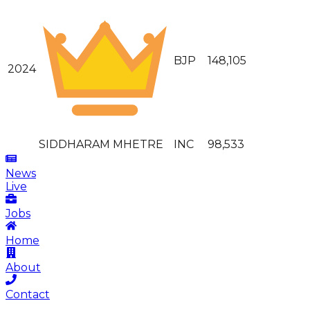
BJP
148,105
2024
SIDDHARAM MHETRE
INC
98,533
News
Live
Jobs
Home
About
Contact