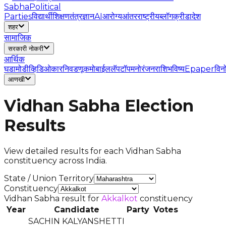
Sabha
Political
Parties
विद्यार्थी
शिक्षण
तंत्रज्ञान
AI
आरोग्य
आंतरराष्ट्रीय
ब्लॉग
क्रीडा
देश
शहर
सामाजिक
सरकारी नोकरी
आर्थिक
घडामोडी
व्हिडिओ
कार
निवडणूक
मोबाईल
लॅपटॉप
मनोरंजन
राशिभविष्य
Epaper
विन
आणखी
Vidhan Sabha Election
Results
View detailed results for each Vidhan Sabha
constituency across India.
State / Union Territory
Constituency
Vidhan Sabha result for
Akkalkot
constituency
Year
Candidate
Party
Votes
SACHIN KALYANSHETTI