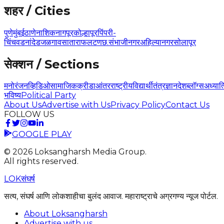
शहर / Cities
पुणे
मुंबई
ठाणे
नाशिक
नागपूर
कोल्हापूर
पिंपरी-
चिंचवड
नांदेड
जळगाव
सातारा
फलटण
छ.संभाजीनगर
अहिल्यानगर
सोलापूर
सेक्शन / Sections
मनोरंजन
व्हिडिओ
सामाजिक
क्रीडा
आंतरराष्ट्रीय
विद्यार्थी
तंत्रज्ञान
देश
ब्लॉग्स
अध्यात
भविष्य
Political Party
About Us
Advertise with Us
Privacy Policy
Contact Us
FOLLOW US
GOOGLE PLAY
©
2026
Loksangharsh Media Group.
All rights reserved.
LOK
संघर्ष
सत्य, संघर्ष आणि लोकशाहीचा बुलंद आवाज. महाराष्ट्राचे अग्रगण्य न्यूज पोर्टल.
About Loksangharsh
Advertise with us