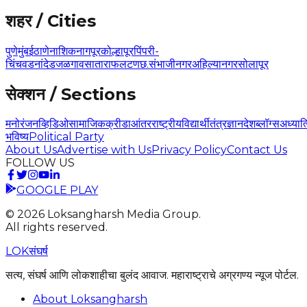
शहर / Cities
पुणे
मुंबई
ठाणे
नाशिक
नागपूर
कोल्हापूर
पिंपरी-
चिंचवड
नांदेड
जळगाव
सातारा
फलटण
छ.संभाजीनगर
अहिल्यानगर
सोलापूर
सेक्शन / Sections
मनोरंजन
व्हिडिओ
सामाजिक
क्रीडा
आंतरराष्ट्रीय
विद्यार्थी
तंत्रज्ञान
देश
ब्लॉग्स
अध्यात
भविष्य
Political Party
About Us
Advertise with Us
Privacy Policy
Contact Us
FOLLOW US
GOOGLE PLAY
©
2026
Loksangharsh Media Group.
All rights reserved.
LOK
संघर्ष
सत्य, संघर्ष आणि लोकशाहीचा बुलंद आवाज. महाराष्ट्राचे अग्रगण्य न्यूज पोर्टल.
About Loksangharsh