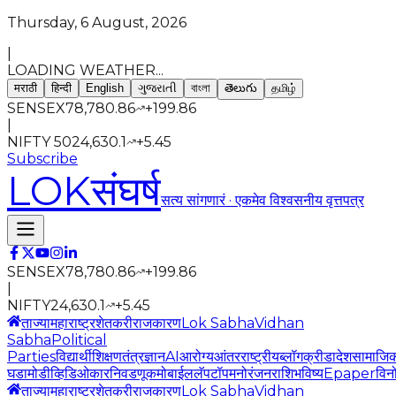
Thursday, 6 August, 2026
|
LOADING WEATHER...
मराठी
हिन्दी
English
ગુજરાતી
বাংলা
తెలుగు
தமிழ்
SENSEX
78,780.86
+
199.86
|
NIFTY 50
24,630.1
+
5.45
Subscribe
LOK
संघर्ष
सत्य सांगणारं · एकमेव विश्वसनीय वृत्तपत्र
SENSEX
78,780.86
+
199.86
|
NIFTY
24,630.1
+
5.45
ताज्या
महाराष्ट्र
शेतकरी
राजकारण
Lok Sabha
Vidhan
Sabha
Political
Parties
विद्यार्थी
शिक्षण
तंत्रज्ञान
AI
आरोग्य
आंतरराष्ट्रीय
ब्लॉग
क्रीडा
देश
सामाजि
घडामोडी
व्हिडिओ
कार
निवडणूक
मोबाईल
लॅपटॉप
मनोरंजन
राशिभविष्य
Epaper
विन
ताज्या
महाराष्ट्र
शेतकरी
राजकारण
Lok Sabha
Vidhan