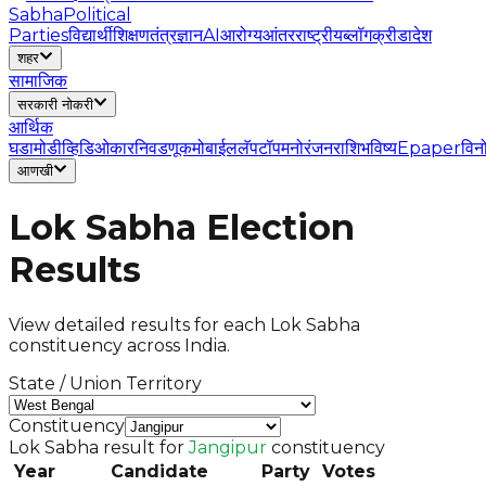
Sabha
Political
Parties
विद्यार्थी
शिक्षण
तंत्रज्ञान
AI
आरोग्य
आंतरराष्ट्रीय
ब्लॉग
क्रीडा
देश
शहर
सामाजिक
सरकारी नोकरी
आर्थिक
घडामोडी
व्हिडिओ
कार
निवडणूक
मोबाईल
लॅपटॉप
मनोरंजन
राशिभविष्य
Epaper
विन
आणखी
Lok Sabha Election
Results
View detailed results for each Lok Sabha
constituency across India.
State / Union Territory
Constituency
Lok Sabha result for
Jangipur
constituency
Year
Candidate
Party
Votes