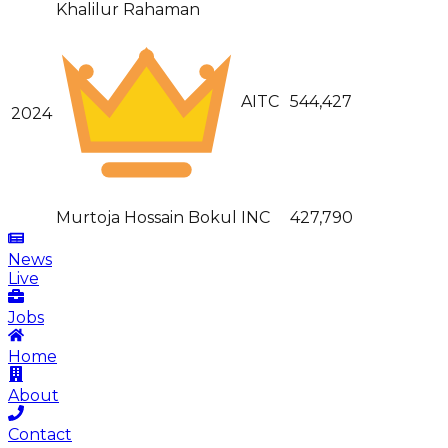
Khalilur Rahaman
AITC
544,427
2024
Murtoja Hossain Bokul
INC
427,790
News
Live
Jobs
Home
About
Contact