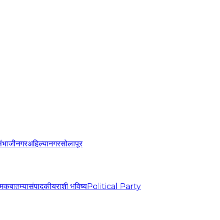
संभाजीनगर
अहिल्यानगर
सोलापूर
्मिक
बातम्या
संपादकीय
राशी भविष्य
Political Party