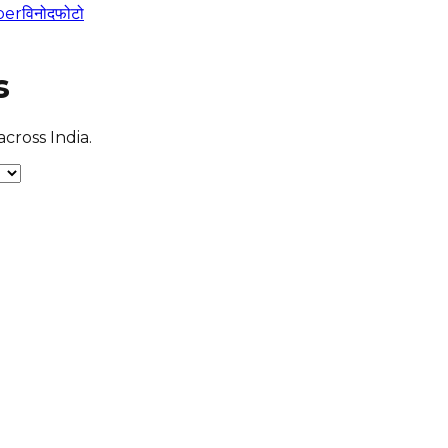
per
विनोद
फोटो
s
cross India.