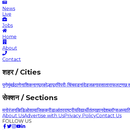
News
Live
Jobs
Home
About
Contact
शहर / Cities
पुणे
मुंबई
ठाणे
नाशिक
नागपूर
कोल्हापूर
पिंपरी-चिंचवड
नांदेड
जळगाव
सातारा
फलटण
छ.
सेक्शन / Sections
मनोरंजन
व्हिडिओ
सामाजिक
क्रीडा
आंतरराष्ट्रीय
विद्यार्थी
तंत्रज्ञान
देश
ब्लॉग्स
अध्यात
About Us
Advertise with Us
Privacy Policy
Contact Us
FOLLOW US