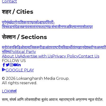
Contact
शहर / Cities
पुणे
मुंबई
ठाणे
नाशिक
नागपूर
कोल्हापूर
पिंपरी-
चिंचवड
नांदेड
जळगाव
सातारा
फलटण
छ.संभाजीनगर
अहिल्यानगर
सोलापूर
सेक्शन / Sections
मनोरंजन
व्हिडिओ
सामाजिक
क्रीडा
आंतरराष्ट्रीय
विद्यार्थी
तंत्रज्ञान
देश
ब्लॉग्स
अध्यात
भविष्य
Political Party
About Us
Advertise with Us
Privacy Policy
Contact Us
FOLLOW US
GOOGLE PLAY
©
2026
Loksangharsh Media Group.
All rights reserved.
LOK
संघर्ष
सत्य, संघर्ष आणि लोकशाहीचा बुलंद आवाज. महाराष्ट्राचे अग्रगण्य न्यूज पोर्टल.