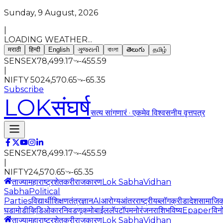
Sunday, 9 August, 2026
|
LOADING WEATHER...
मराठी
हिन्दी
English
ગુજરાતી
বাংলা
తెలుగు
தமிழ்
SENSEX
78,499.17
-455.59
|
NIFTY 50
24,570.65
-65.35
Subscribe
LOK
संघर्ष
सत्य सांगणारं · एकमेव विश्वसनीय वृत्तपत्र
SENSEX
78,499.17
-455.59
|
NIFTY
24,570.65
-65.35
ताज्या
महाराष्ट्र
शेतकरी
राजकारण
Lok Sabha
Vidhan
Sabha
Political
Parties
विद्यार्थी
शिक्षण
तंत्रज्ञान
AI
आरोग्य
आंतरराष्ट्रीय
ब्लॉग
क्रीडा
देश
सामाजि
घडामोडी
व्हिडिओ
कार
निवडणूक
मोबाईल
लॅपटॉप
मनोरंजन
राशिभविष्य
Epaper
विन
ताज्या
महाराष्ट्र
शेतकरी
राजकारण
Lok Sabha
Vidhan