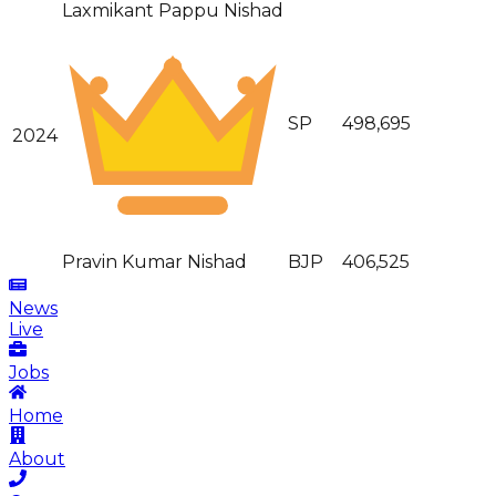
Laxmikant Pappu Nishad
SP
498,695
2024
Pravin Kumar Nishad
BJP
406,525
News
Live
Jobs
Home
About