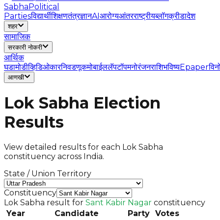
Sabha
Political
Parties
विद्यार्थी
शिक्षण
तंत्रज्ञान
AI
आरोग्य
आंतरराष्ट्रीय
ब्लॉग
क्रीडा
देश
शहर
सामाजिक
सरकारी नोकरी
आर्थिक
घडामोडी
व्हिडिओ
कार
निवडणूक
मोबाईल
लॅपटॉप
मनोरंजन
राशिभविष्य
Epaper
विन
आणखी
Lok Sabha Election
Results
View detailed results for each Lok Sabha
constituency across India.
State / Union Territory
Constituency
Lok Sabha result for
Sant Kabir Nagar
constituency
Year
Candidate
Party
Votes