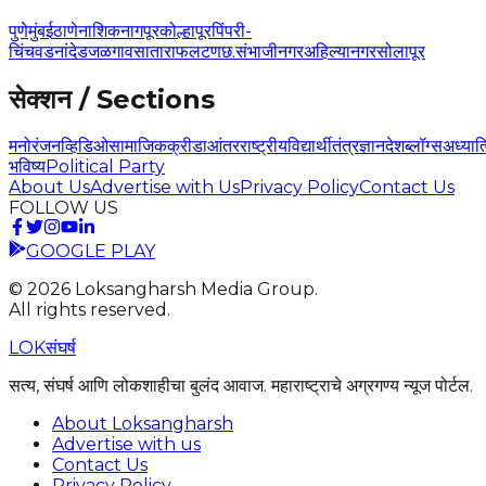
पुणे
मुंबई
ठाणे
नाशिक
नागपूर
कोल्हापूर
पिंपरी-
चिंचवड
नांदेड
जळगाव
सातारा
फलटण
छ.संभाजीनगर
अहिल्यानगर
सोलापूर
सेक्शन / Sections
मनोरंजन
व्हिडिओ
सामाजिक
क्रीडा
आंतरराष्ट्रीय
विद्यार्थी
तंत्रज्ञान
देश
ब्लॉग्स
अध्यात
भविष्य
Political Party
About Us
Advertise with Us
Privacy Policy
Contact Us
FOLLOW US
GOOGLE PLAY
©
2026
Loksangharsh Media Group.
All rights reserved.
LOK
संघर्ष
सत्य, संघर्ष आणि लोकशाहीचा बुलंद आवाज. महाराष्ट्राचे अग्रगण्य न्यूज पोर्टल.
About Loksangharsh
Advertise with us
Contact Us
Privacy Policy