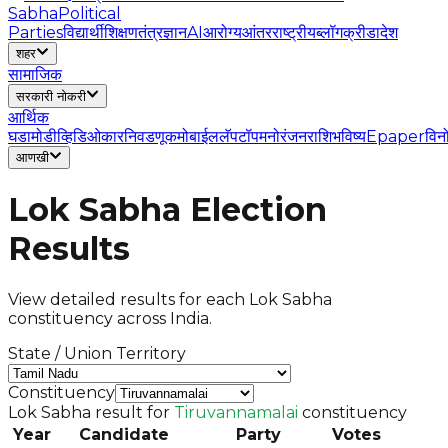
Sabha
Political
Parties
विद्यार्थी
शिक्षण
तंत्रज्ञान
AI
आरोग्य
आंतरराष्ट्रीय
ब्लॉग
क्रीडा
देश
शहर
सामाजिक
सरकारी नोकरी
आर्थिक
घडामोडी
व्हिडिओ
कार
निवडणूक
मोबाईल
लॅपटॉप
मनोरंजन
राशिभविष्य
Epaper
विन
आणखी
Lok Sabha Election
Results
View detailed results for each Lok Sabha
constituency across India.
State / Union Territory
Constituency
Lok Sabha result for
Tiruvannamalai
constituency
Year
Candidate
Party
Votes