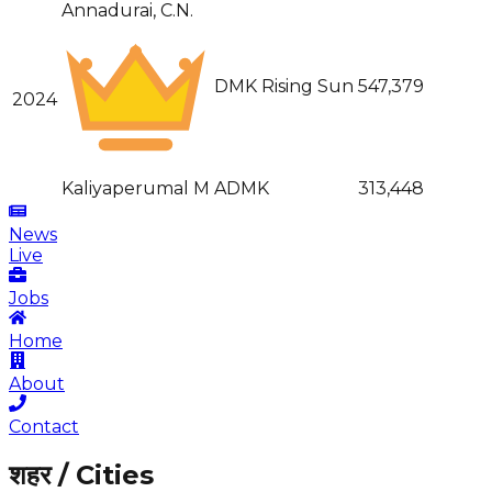
Annadurai, C.N.
DMK Rising Sun
547,379
2024
Kaliyaperumal M
ADMK
313,448
News
Live
Jobs
Home
About
Contact
शहर / Cities