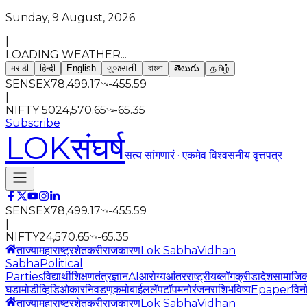
Sunday, 9 August, 2026
|
LOADING WEATHER...
मराठी
हिन्दी
English
ગુજરાતી
বাংলা
తెలుగు
தமிழ்
SENSEX
78,499.17
-455.59
|
NIFTY 50
24,570.65
-65.35
Subscribe
LOK
संघर्ष
सत्य सांगणारं · एकमेव विश्वसनीय वृत्तपत्र
SENSEX
78,499.17
-455.59
|
NIFTY
24,570.65
-65.35
ताज्या
महाराष्ट्र
शेतकरी
राजकारण
Lok Sabha
Vidhan
Sabha
Political
Parties
विद्यार्थी
शिक्षण
तंत्रज्ञान
AI
आरोग्य
आंतरराष्ट्रीय
ब्लॉग
क्रीडा
देश
सामाजि
घडामोडी
व्हिडिओ
कार
निवडणूक
मोबाईल
लॅपटॉप
मनोरंजन
राशिभविष्य
Epaper
विन
ताज्या
महाराष्ट्र
शेतकरी
राजकारण
Lok Sabha
Vidhan