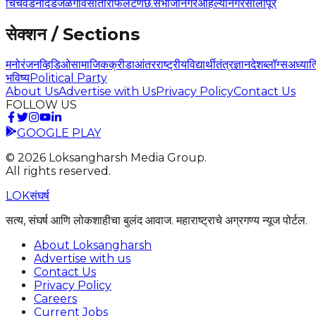
चिंचवड
नांदेड
जळगाव
सातारा
फलटण
छ.संभाजीनगर
अहिल्यानगर
सोलापूर
सेक्शन / Sections
मनोरंजन
व्हिडिओ
सामाजिक
क्रीडा
आंतरराष्ट्रीय
विद्यार्थी
तंत्रज्ञान
देश
ब्लॉग्स
अध्यात
भविष्य
Political Party
About Us
Advertise with Us
Privacy Policy
Contact Us
FOLLOW US
GOOGLE PLAY
©
2026
Loksangharsh Media Group.
All rights reserved.
LOK
संघर्ष
सत्य, संघर्ष आणि लोकशाहीचा बुलंद आवाज. महाराष्ट्राचे अग्रगण्य न्यूज पोर्टल.
About Loksangharsh
Advertise with us
Contact Us
Privacy Policy
Careers
Current Jobs