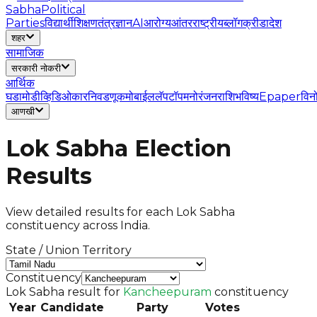
Sabha
Political
Parties
विद्यार्थी
शिक्षण
तंत्रज्ञान
AI
आरोग्य
आंतरराष्ट्रीय
ब्लॉग
क्रीडा
देश
शहर
सामाजिक
सरकारी नोकरी
आर्थिक
घडामोडी
व्हिडिओ
कार
निवडणूक
मोबाईल
लॅपटॉप
मनोरंजन
राशिभविष्य
Epaper
विन
आणखी
Lok Sabha Election
Results
View detailed results for each Lok Sabha
constituency across India.
State / Union Territory
Constituency
Lok Sabha result for
Kancheepuram
constituency
Year
Candidate
Party
Votes