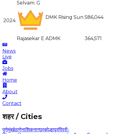
Selvam. G
DMK Rising Sun
586,044
2024
Rajasekar E
ADMK
364,571
News
Live
Jobs
Home
About
Contact
शहर / Cities
पुणे
मुंबई
ठाणे
नाशिक
नागपूर
कोल्हापूर
पिंपरी-