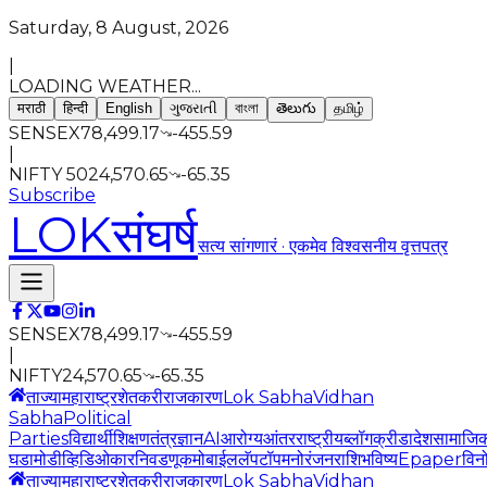
Saturday, 8 August, 2026
|
LOADING WEATHER...
मराठी
हिन्दी
English
ગુજરાતી
বাংলা
తెలుగు
தமிழ்
SENSEX
78,499.17
-455.59
|
NIFTY 50
24,570.65
-65.35
Subscribe
LOK
संघर्ष
सत्य सांगणारं · एकमेव विश्वसनीय वृत्तपत्र
SENSEX
78,499.17
-455.59
|
NIFTY
24,570.65
-65.35
ताज्या
महाराष्ट्र
शेतकरी
राजकारण
Lok Sabha
Vidhan
Sabha
Political
Parties
विद्यार्थी
शिक्षण
तंत्रज्ञान
AI
आरोग्य
आंतरराष्ट्रीय
ब्लॉग
क्रीडा
देश
सामाजि
घडामोडी
व्हिडिओ
कार
निवडणूक
मोबाईल
लॅपटॉप
मनोरंजन
राशिभविष्य
Epaper
विन
ताज्या
महाराष्ट्र
शेतकरी
राजकारण
Lok Sabha
Vidhan