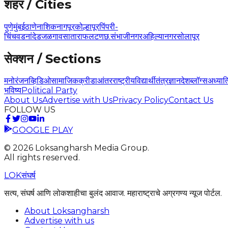
शहर / Cities
पुणे
मुंबई
ठाणे
नाशिक
नागपूर
कोल्हापूर
पिंपरी-
चिंचवड
नांदेड
जळगाव
सातारा
फलटण
छ.संभाजीनगर
अहिल्यानगर
सोलापूर
सेक्शन / Sections
मनोरंजन
व्हिडिओ
सामाजिक
क्रीडा
आंतरराष्ट्रीय
विद्यार्थी
तंत्रज्ञान
देश
ब्लॉग्स
अध्यात
भविष्य
Political Party
About Us
Advertise with Us
Privacy Policy
Contact Us
FOLLOW US
GOOGLE PLAY
©
2026
Loksangharsh Media Group.
All rights reserved.
LOK
संघर्ष
सत्य, संघर्ष आणि लोकशाहीचा बुलंद आवाज. महाराष्ट्राचे अग्रगण्य न्यूज पोर्टल.
About Loksangharsh
Advertise with us