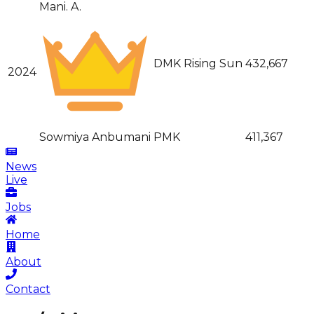
Mani. A.
DMK Rising Sun
432,667
2024
Sowmiya Anbumani
PMK
411,367
News
Live
Jobs
Home
About
Contact