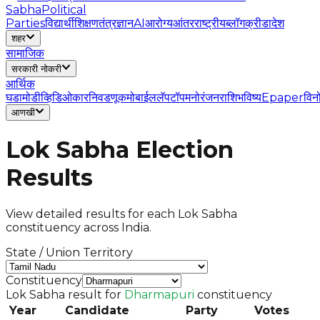
Sabha
Political
Parties
विद्यार्थी
शिक्षण
तंत्रज्ञान
AI
आरोग्य
आंतरराष्ट्रीय
ब्लॉग
क्रीडा
देश
शहर
सामाजिक
सरकारी नोकरी
आर्थिक
घडामोडी
व्हिडिओ
कार
निवडणूक
मोबाईल
लॅपटॉप
मनोरंजन
राशिभविष्य
Epaper
विन
आणखी
Lok Sabha Election
Results
View detailed results for each Lok Sabha
constituency across India.
State / Union Territory
Constituency
Lok Sabha result for
Dharmapuri
constituency
Year
Candidate
Party
Votes