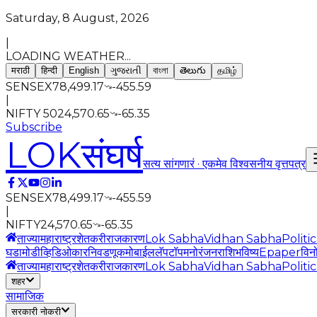
Saturday, 8 August, 2026
|
LOADING WEATHER...
मराठी
हिन्दी
English
ગુજરાતી
বাংলা
తెలుగు
தமிழ்
SENSEX
78,499.17
-455.59
|
NIFTY 50
24,570.65
-65.35
Subscribe
LOK
संघर्ष
सत्य सांगणारं · एकमेव विश्वसनीय वृत्तपत्र
SENSEX
78,499.17
-455.59
|
NIFTY
24,570.65
-65.35
ताज्या
महाराष्ट्र
शेतकरी
राजकारण
Lok Sabha
Vidhan Sabha
Politi
घडामोडी
व्हिडिओ
कार
निवडणूक
मोबाईल
लॅपटॉप
मनोरंजन
राशिभविष्य
Epaper
विन
ताज्या
महाराष्ट्र
शेतकरी
राजकारण
Lok Sabha
Vidhan Sabha
Politi
शहर
सामाजिक
सरकारी नोकरी