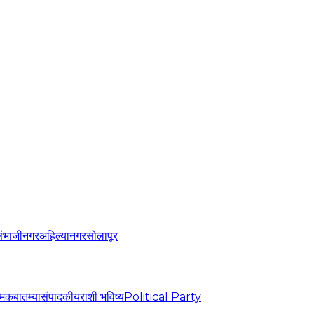
संभाजीनगर
अहिल्यानगर
सोलापूर
्मिक
बातम्या
संपादकीय
राशी भविष्य
Political Party