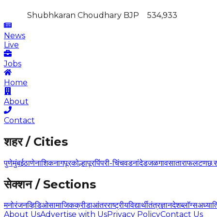
Shubhkaran Choudhary
BJP
534,933
News
Live
Jobs
Home
About
Contact
शहर / Cities
पुणे
मुंबई
ठाणे
नाशिक
नागपूर
कोल्हापूर
पिंपरी-चिंचवड
नांदेड
जळगाव
सातारा
फलटण
छ.
सेक्शन / Sections
मनोरंजन
व्हिडिओ
सामाजिक
क्रीडा
आंतरराष्ट्रीय
विद्यार्थी
तंत्रज्ञान
देश
ब्लॉग्स
अध्यात
About Us
Advertise with Us
Privacy Policy
Contact Us