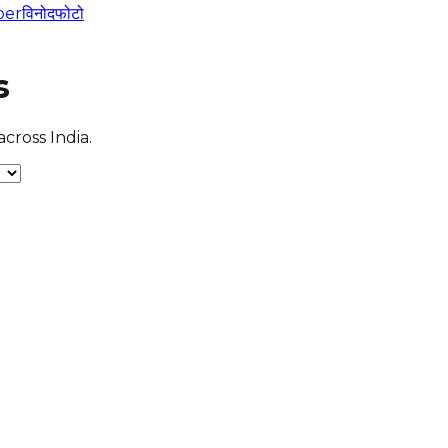
per
विनोद
फोटो
s
cross India.