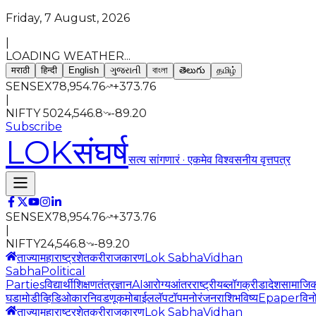
Friday, 7 August, 2026
|
LOADING WEATHER...
मराठी
हिन्दी
English
ગુજરાતી
বাংলা
తెలుగు
தமிழ்
SENSEX
78,954.76
+
373.76
|
NIFTY 50
24,546.8
-89.20
Subscribe
LOK
संघर्ष
सत्य सांगणारं · एकमेव विश्वसनीय वृत्तपत्र
SENSEX
78,954.76
+
373.76
|
NIFTY
24,546.8
-89.20
ताज्या
महाराष्ट्र
शेतकरी
राजकारण
Lok Sabha
Vidhan
Sabha
Political
Parties
विद्यार्थी
शिक्षण
तंत्रज्ञान
AI
आरोग्य
आंतरराष्ट्रीय
ब्लॉग
क्रीडा
देश
सामाजि
घडामोडी
व्हिडिओ
कार
निवडणूक
मोबाईल
लॅपटॉप
मनोरंजन
राशिभविष्य
Epaper
विन
ताज्या
महाराष्ट्र
शेतकरी
राजकारण
Lok Sabha
Vidhan