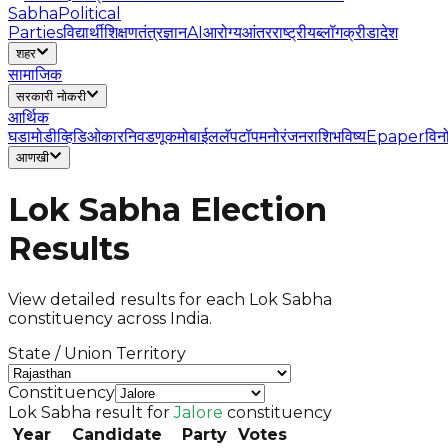
Sabha
Political
Parties
विद्यार्थी
शिक्षण
तंत्रज्ञान
AI
आरोग्य
आंतरराष्ट्रीय
ब्लॉग
क्रीडा
देश
शहर
सामाजिक
सरकारी नोकरी
आर्थिक
घडामोडी
व्हिडिओ
कार
निवडणूक
मोबाईल
लॅपटॉप
मनोरंजन
राशिभविष्य
Epaper
विन
आणखी
Lok Sabha Election
Results
View detailed results for each Lok Sabha
constituency across India.
State / Union Territory
Constituency
Lok Sabha result for
Jalore
constituency
Year
Candidate
Party
Votes