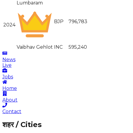
Lumbaram
BJP
796,783
2024
Vaibhav Gehlot
INC
595,240
News
Live
Jobs
Home
About
Contact
शहर / Cities