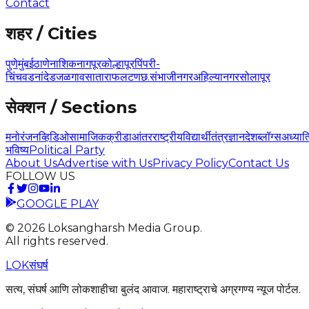
Contact
शहर / Cities
पुणे
मुंबई
ठाणे
नाशिक
नागपूर
कोल्हापूर
पिंपरी-
चिंचवड
नांदेड
जळगाव
सातारा
फलटण
छ.संभाजीनगर
अहिल्यानगर
सोलापूर
सेक्शन / Sections
मनोरंजन
व्हिडिओ
सामाजिक
क्रीडा
आंतरराष्ट्रीय
विद्यार्थी
तंत्रज्ञान
देश
ब्लॉग्स
अध्यात
भविष्य
Political Party
About Us
Advertise with Us
Privacy Policy
Contact Us
FOLLOW US
GOOGLE PLAY
©
2026
Loksangharsh Media Group.
All rights reserved.
LOK
संघर्ष
सत्य, संघर्ष आणि लोकशाहीचा बुलंद आवाज. महाराष्ट्राचे अग्रगण्य न्यूज पोर्टल.