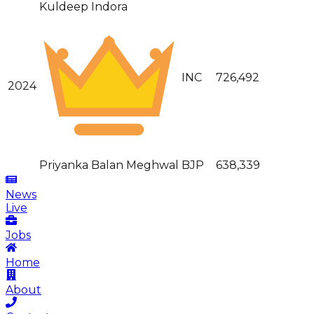
Kuldeep Indora
INC
726,492
2024
Priyanka Balan Meghwal
BJP
638,339
News
Live
Jobs
Home
About