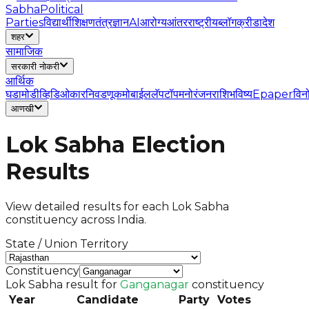
Sabha
Political
Parties
विद्यार्थी
शिक्षण
तंत्रज्ञान
AI
आरोग्य
आंतरराष्ट्रीय
ब्लॉग
क्रीडा
देश
शहर
सामाजिक
सरकारी नोकरी
आर्थिक
घडामोडी
व्हिडिओ
कार
निवडणूक
मोबाईल
लॅपटॉप
मनोरंजन
राशिभविष्य
Epaper
विन
आणखी
Lok Sabha Election
Results
View detailed results for each Lok Sabha
constituency across India.
State / Union Territory
Constituency
Lok Sabha result for
Ganganagar
constituency
Year
Candidate
Party
Votes