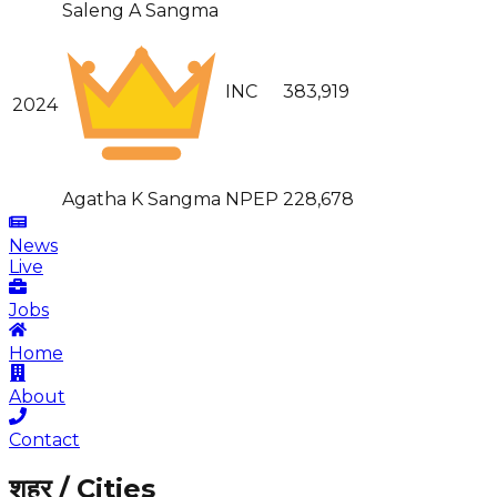
Saleng A Sangma
INC
383,919
2024
Agatha K Sangma
NPEP
228,678
News
Live
Jobs
Home
About
Contact
शहर / Cities