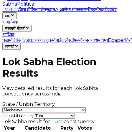
Sabha
Political
Parties
विद्यार्थी
शिक्षण
तंत्रज्ञान
AI
आरोग्य
आंतरराष्ट्रीय
ब्लॉग
क्रीडा
देश
शहर
सामाजिक
सरकारी नोकरी
आर्थिक
घडामोडी
व्हिडिओ
कार
निवडणूक
मोबाईल
लॅपटॉप
मनोरंजन
राशिभविष्य
Epaper
विन
आणखी
Lok Sabha Election
Results
View detailed results for each Lok Sabha
constituency across India.
State / Union Territory
Constituency
Lok Sabha result for
Tura
constituency
Year
Candidate
Party
Votes