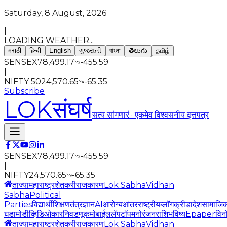
Saturday, 8 August, 2026
|
LOADING WEATHER...
मराठी
हिन्दी
English
ગુજરાતી
বাংলা
తెలుగు
தமிழ்
SENSEX
78,499.17
-455.59
|
NIFTY 50
24,570.65
-65.35
Subscribe
LOK
संघर्ष
सत्य सांगणारं · एकमेव विश्वसनीय वृत्तपत्र
SENSEX
78,499.17
-455.59
|
NIFTY
24,570.65
-65.35
ताज्या
महाराष्ट्र
शेतकरी
राजकारण
Lok Sabha
Vidhan
Sabha
Political
Parties
विद्यार्थी
शिक्षण
तंत्रज्ञान
AI
आरोग्य
आंतरराष्ट्रीय
ब्लॉग
क्रीडा
देश
सामाजि
घडामोडी
व्हिडिओ
कार
निवडणूक
मोबाईल
लॅपटॉप
मनोरंजन
राशिभविष्य
Epaper
विन
ताज्या
महाराष्ट्र
शेतकरी
राजकारण
Lok Sabha
Vidhan