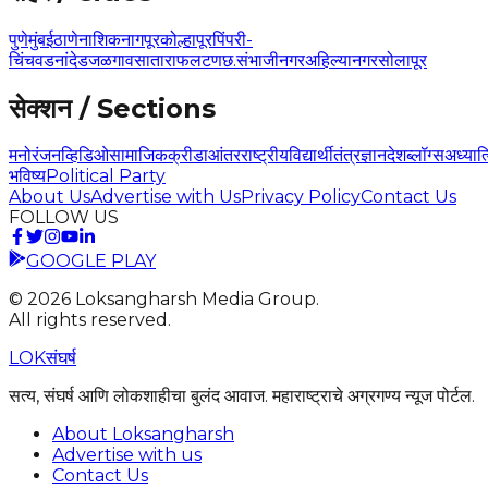
पुणे
मुंबई
ठाणे
नाशिक
नागपूर
कोल्हापूर
पिंपरी-
चिंचवड
नांदेड
जळगाव
सातारा
फलटण
छ.संभाजीनगर
अहिल्यानगर
सोलापूर
सेक्शन / Sections
मनोरंजन
व्हिडिओ
सामाजिक
क्रीडा
आंतरराष्ट्रीय
विद्यार्थी
तंत्रज्ञान
देश
ब्लॉग्स
अध्यात
भविष्य
Political Party
About Us
Advertise with Us
Privacy Policy
Contact Us
FOLLOW US
GOOGLE PLAY
©
2026
Loksangharsh Media Group.
All rights reserved.
LOK
संघर्ष
सत्य, संघर्ष आणि लोकशाहीचा बुलंद आवाज. महाराष्ट्राचे अग्रगण्य न्यूज पोर्टल.
About Loksangharsh
Advertise with us
Contact Us