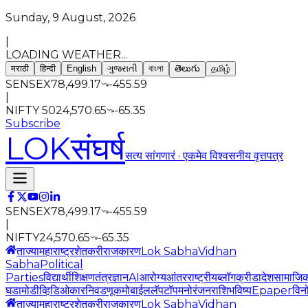
Sunday, 9 August, 2026
|
LOADING WEATHER...
मराठी
हिन्दी
English
ગુજરાતી
বাংলা
తెలుగు
தமிழ்
SENSEX
78,499.17
-455.59
|
NIFTY 50
24,570.65
-65.35
Subscribe
LOK
संघर्ष
सत्य सांगणारं · एकमेव विश्वसनीय वृत्तपत्र
SENSEX
78,499.17
-455.59
|
NIFTY
24,570.65
-65.35
ताज्या
महाराष्ट्र
शेतकरी
राजकारण
Lok Sabha
Vidhan
Sabha
Political
Parties
विद्यार्थी
शिक्षण
तंत्रज्ञान
AI
आरोग्य
आंतरराष्ट्रीय
ब्लॉग
क्रीडा
देश
सामाजि
घडामोडी
व्हिडिओ
कार
निवडणूक
मोबाईल
लॅपटॉप
मनोरंजन
राशिभविष्य
Epaper
विन
ताज्या
महाराष्ट्र
शेतकरी
राजकारण
Lok Sabha
Vidhan