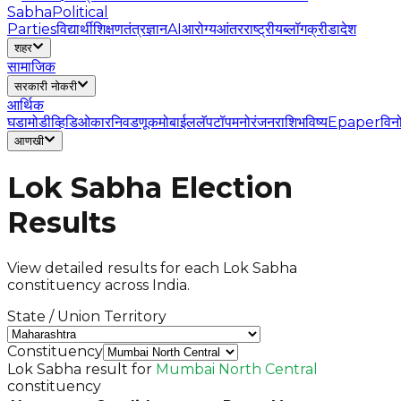
Sabha
Political
Parties
विद्यार्थी
शिक्षण
तंत्रज्ञान
AI
आरोग्य
आंतरराष्ट्रीय
ब्लॉग
क्रीडा
देश
शहर
सामाजिक
सरकारी नोकरी
आर्थिक
घडामोडी
व्हिडिओ
कार
निवडणूक
मोबाईल
लॅपटॉप
मनोरंजन
राशिभविष्य
Epaper
विन
आणखी
Lok Sabha Election
Results
View detailed results for each Lok Sabha
constituency across India.
State / Union Territory
Constituency
Lok Sabha result for
Mumbai North Central
constituency