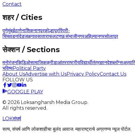
Contact
शहर / Cities
पुणे
मुंबई
ठाणे
नाशिक
नागपूर
कोल्हापूर
पिंपरी-
चिंचवड
नांदेड
जळगाव
सातारा
फलटण
छ.संभाजीनगर
अहिल्यानगर
सोलापूर
सेक्शन / Sections
मनोरंजन
व्हिडिओ
सामाजिक
क्रीडा
आंतरराष्ट्रीय
विद्यार्थी
तंत्रज्ञान
देश
ब्लॉग्स
अध्यात
भविष्य
Political Party
About Us
Advertise with Us
Privacy Policy
Contact Us
FOLLOW US
GOOGLE PLAY
©
2026
Loksangharsh Media Group.
All rights reserved.
LOK
संघर्ष
सत्य, संघर्ष आणि लोकशाहीचा बुलंद आवाज. महाराष्ट्राचे अग्रगण्य न्यूज पोर्टल.