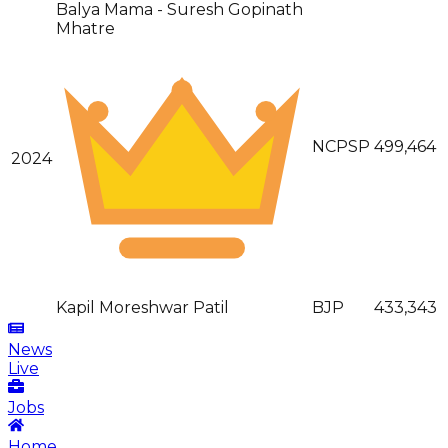
Balya Mama - Suresh Gopinath
Mhatre
NCPSP
499,464
2024
Kapil Moreshwar Patil
BJP
433,343
News
Live
Jobs
Home