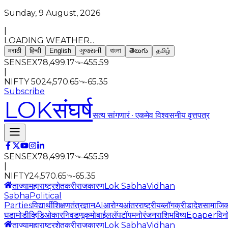
Sunday, 9 August, 2026
|
LOADING WEATHER...
मराठी
हिन्दी
English
ગુજરાતી
বাংলা
తెలుగు
தமிழ்
SENSEX
78,499.17
-455.59
|
NIFTY 50
24,570.65
-65.35
Subscribe
LOK
संघर्ष
सत्य सांगणारं · एकमेव विश्वसनीय वृत्तपत्र
SENSEX
78,499.17
-455.59
|
NIFTY
24,570.65
-65.35
ताज्या
महाराष्ट्र
शेतकरी
राजकारण
Lok Sabha
Vidhan
Sabha
Political
Parties
विद्यार्थी
शिक्षण
तंत्रज्ञान
AI
आरोग्य
आंतरराष्ट्रीय
ब्लॉग
क्रीडा
देश
सामाजि
घडामोडी
व्हिडिओ
कार
निवडणूक
मोबाईल
लॅपटॉप
मनोरंजन
राशिभविष्य
Epaper
विन
ताज्या
महाराष्ट्र
शेतकरी
राजकारण
Lok Sabha
Vidhan