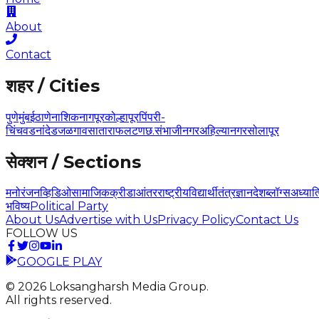
About
Contact
शहर / Cities
पुणे
मुंबई
ठाणे
नाशिक
नागपूर
कोल्हापूर
पिंपरी-
चिंचवड
नांदेड
जळगाव
सातारा
फलटण
छ.संभाजीनगर
अहिल्यानगर
सोलापूर
सेक्शन / Sections
मनोरंजन
व्हिडिओ
सामाजिक
क्रीडा
आंतरराष्ट्रीय
विद्यार्थी
तंत्रज्ञान
देश
ब्लॉग्स
अध्यात
भविष्य
Political Party
About Us
Advertise with Us
Privacy Policy
Contact Us
FOLLOW US
GOOGLE PLAY
©
2026
Loksangharsh Media Group.
All rights reserved.