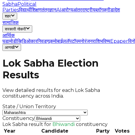
Sabha
Political
Parties
विद्यार्थी
शिक्षण
तंत्रज्ञान
AI
आरोग्य
आंतरराष्ट्रीय
ब्लॉग
क्रीडा
देश
शहर
सामाजिक
सरकारी नोकरी
आर्थिक
घडामोडी
व्हिडिओ
कार
निवडणूक
मोबाईल
लॅपटॉप
मनोरंजन
राशिभविष्य
Epaper
विन
आणखी
Lok Sabha Election
Results
View detailed results for each Lok Sabha
constituency across India.
State / Union Territory
Constituency
Lok Sabha result for
Bhiwandi
constituency
Year
Candidate
Party
Votes