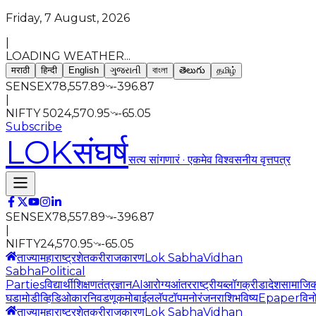
Friday, 7 August, 2026
|
LOADING WEATHER...
मराठी
हिन्दी
English
ગુજરાતી
বাংলা
తెలుగు
தமிழ்
SENSEX
78,557.89
-396.87
|
NIFTY 50
24,570.95
-65.05
Subscribe
LOK
संघर्ष
सत्य सांगणारं · एकमेव विश्वसनीय वृत्तपत्र
SENSEX
78,557.89
-396.87
|
NIFTY
24,570.95
-65.05
ताज्या
महाराष्ट्र
शेतकरी
राजकारण
Lok Sabha
Vidhan
Sabha
Political
Parties
विद्यार्थी
शिक्षण
तंत्रज्ञान
AI
आरोग्य
आंतरराष्ट्रीय
ब्लॉग
क्रीडा
देश
सामाजि
घडामोडी
व्हिडिओ
कार
निवडणूक
मोबाईल
लॅपटॉप
मनोरंजन
राशिभविष्य
Epaper
विन
ताज्या
महाराष्ट्र
शेतकरी
राजकारण
Lok Sabha
Vidhan