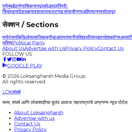
पुणे
मुंबई
ठाणे
नाशिक
नागपूर
कोल्हापूर
पिंपरी-
चिंचवड
नांदेड
जळगाव
सातारा
फलटण
छ.संभाजीनगर
अहिल्यानगर
सोलापूर
सेक्शन / Sections
मनोरंजन
व्हिडिओ
सामाजिक
क्रीडा
आंतरराष्ट्रीय
विद्यार्थी
तंत्रज्ञान
देश
ब्लॉग्स
अध्यात
भविष्य
Political Party
About Us
Advertise with Us
Privacy Policy
Contact Us
FOLLOW US
GOOGLE PLAY
©
2026
Loksangharsh Media Group.
All rights reserved.
LOK
संघर्ष
सत्य, संघर्ष आणि लोकशाहीचा बुलंद आवाज. महाराष्ट्राचे अग्रगण्य न्यूज पोर्टल.
About Loksangharsh
Advertise with us
Contact Us
Privacy Policy