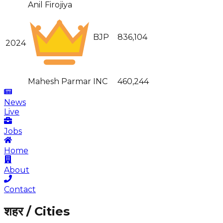
Anil Firojiya
BJP
836,104
2024
Mahesh Parmar
INC
460,244
News
Live
Jobs
Home
About
Contact
शहर / Cities