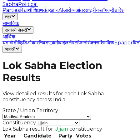
Sabha
Political
Parties
विद्यार्थी
शिक्षण
तंत्रज्ञान
AI
आरोग्य
आंतरराष्ट्रीय
ब्लॉग
क्रीडा
देश
शहर
सामाजिक
सरकारी नोकरी
आर्थिक
घडामोडी
व्हिडिओ
कार
निवडणूक
मोबाईल
लॅपटॉप
मनोरंजन
राशिभविष्य
Epaper
विन
आणखी
Lok Sabha Election
Results
View detailed results for each Lok Sabha
constituency across India.
State / Union Territory
Constituency
Lok Sabha result for
Ujjain
constituency
Year
Candidate
Party
Votes