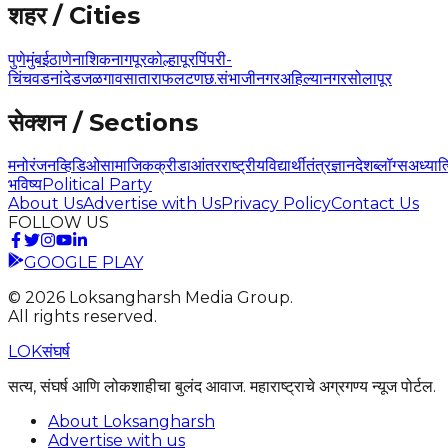
शहर / Cities
पुणे
मुंबई
ठाणे
नाशिक
नागपूर
कोल्हापूर
पिंपरी-
चिंचवड
नांदेड
जळगाव
सातारा
फलटण
छ.संभाजीनगर
अहिल्यानगर
सोलापूर
सेक्शन / Sections
मनोरंजन
व्हिडिओ
सामाजिक
क्रीडा
आंतरराष्ट्रीय
विद्यार्थी
तंत्रज्ञान
देश
ब्लॉग्स
अध्यात
भविष्य
Political Party
About Us
Advertise with Us
Privacy Policy
Contact Us
FOLLOW US
GOOGLE PLAY
©
2026
Loksangharsh Media Group.
All rights reserved.
LOK
संघर्ष
सत्य, संघर्ष आणि लोकशाहीचा बुलंद आवाज. महाराष्ट्राचे अग्रगण्य न्यूज पोर्टल.
About Loksangharsh
Advertise with us