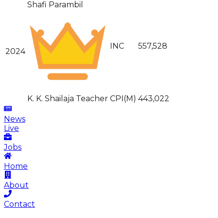
Shafi Parambil
INC
557,528
2024
K. K. Shailaja Teacher
CPI(M)
443,022
News
Live
Jobs
Home
About
Contact