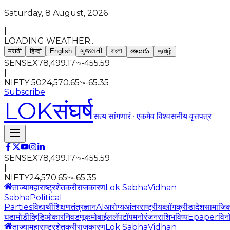
Saturday, 8 August, 2026
|
LOADING WEATHER...
मराठी
हिन्दी
English
ગુજરાતી
বাংলা
తెలుగు
தமிழ்
SENSEX
78,499.17
-455.59
|
NIFTY 50
24,570.65
-65.35
Subscribe
LOK
संघर्ष
सत्य सांगणारं · एकमेव विश्वसनीय वृत्तपत्र
SENSEX
78,499.17
-455.59
|
NIFTY
24,570.65
-65.35
ताज्या
महाराष्ट्र
शेतकरी
राजकारण
Lok Sabha
Vidhan
Sabha
Political
Parties
विद्यार्थी
शिक्षण
तंत्रज्ञान
AI
आरोग्य
आंतरराष्ट्रीय
ब्लॉग
क्रीडा
देश
सामाजि
घडामोडी
व्हिडिओ
कार
निवडणूक
मोबाईल
लॅपटॉप
मनोरंजन
राशिभविष्य
Epaper
विन
ताज्या
महाराष्ट्र
शेतकरी
राजकारण
Lok Sabha
Vidhan