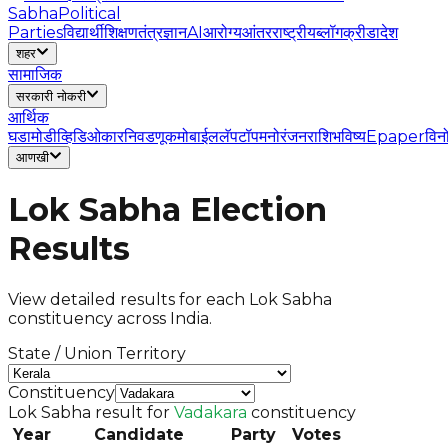
Sabha
Political
Parties
विद्यार्थी
शिक्षण
तंत्रज्ञान
AI
आरोग्य
आंतरराष्ट्रीय
ब्लॉग
क्रीडा
देश
शहर
सामाजिक
सरकारी नोकरी
आर्थिक
घडामोडी
व्हिडिओ
कार
निवडणूक
मोबाईल
लॅपटॉप
मनोरंजन
राशिभविष्य
Epaper
विन
आणखी
Lok Sabha Election
Results
View detailed results for each Lok Sabha
constituency across India.
State / Union Territory
Constituency
Lok Sabha result for
Vadakara
constituency
Year
Candidate
Party
Votes