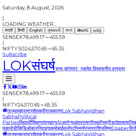
Saturday, 8 August, 2026
|
LOADING WEATHER...
मराठी
हिन्दी
English
ગુજરાતી
বাংলা
తెలుగు
தமிழ்
SENSEX
78,499.17
-455.59
|
NIFTY 50
24,570.65
-65.35
Subscribe
LOK
संघर्ष
सत्य सांगणारं · एकमेव विश्वसनीय वृत्तपत्र
SENSEX
78,499.17
-455.59
|
NIFTY
24,570.65
-65.35
ताज्या
महाराष्ट्र
शेतकरी
राजकारण
Lok Sabha
Vidhan
Sabha
Political
Parties
विद्यार्थी
शिक्षण
तंत्रज्ञान
AI
आरोग्य
आंतरराष्ट्रीय
ब्लॉग
क्रीडा
देश
सामाजि
घडामोडी
व्हिडिओ
कार
निवडणूक
मोबाईल
लॅपटॉप
मनोरंजन
राशिभविष्य
Epaper
विन
ताज्या
महाराष्ट्र
शेतकरी
राजकारण
Lok Sabha
Vidhan