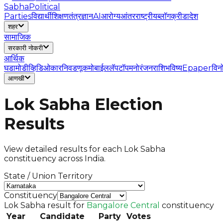
Sabha
Political
Parties
विद्यार्थी
शिक्षण
तंत्रज्ञान
AI
आरोग्य
आंतरराष्ट्रीय
ब्लॉग
क्रीडा
देश
शहर
सामाजिक
सरकारी नोकरी
आर्थिक
घडामोडी
व्हिडिओ
कार
निवडणूक
मोबाईल
लॅपटॉप
मनोरंजन
राशिभविष्य
Epaper
विन
आणखी
Lok Sabha Election
Results
View detailed results for each Lok Sabha
constituency across India.
State / Union Territory
Constituency
Lok Sabha result for
Bangalore Central
constituency
Year
Candidate
Party
Votes