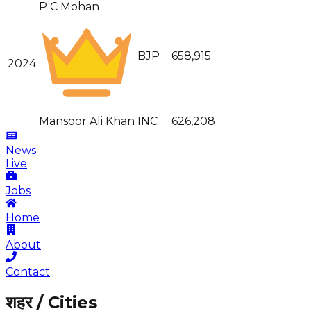
P C Mohan
BJP
658,915
2024
Mansoor Ali Khan
INC
626,208
News
Live
Jobs
Home
About
Contact
शहर / Cities