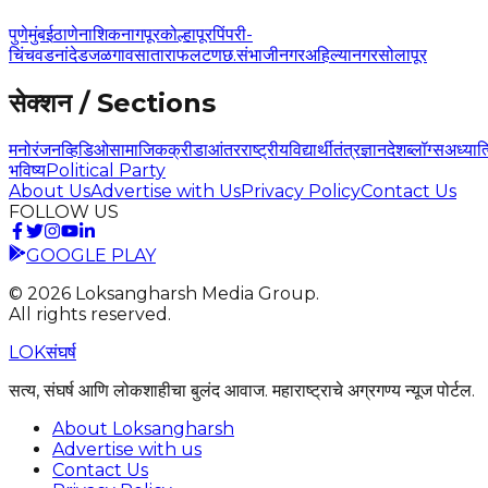
पुणे
मुंबई
ठाणे
नाशिक
नागपूर
कोल्हापूर
पिंपरी-
चिंचवड
नांदेड
जळगाव
सातारा
फलटण
छ.संभाजीनगर
अहिल्यानगर
सोलापूर
सेक्शन / Sections
मनोरंजन
व्हिडिओ
सामाजिक
क्रीडा
आंतरराष्ट्रीय
विद्यार्थी
तंत्रज्ञान
देश
ब्लॉग्स
अध्यात
भविष्य
Political Party
About Us
Advertise with Us
Privacy Policy
Contact Us
FOLLOW US
GOOGLE PLAY
©
2026
Loksangharsh Media Group.
All rights reserved.
LOK
संघर्ष
सत्य, संघर्ष आणि लोकशाहीचा बुलंद आवाज. महाराष्ट्राचे अग्रगण्य न्यूज पोर्टल.
About Loksangharsh
Advertise with us
Contact Us