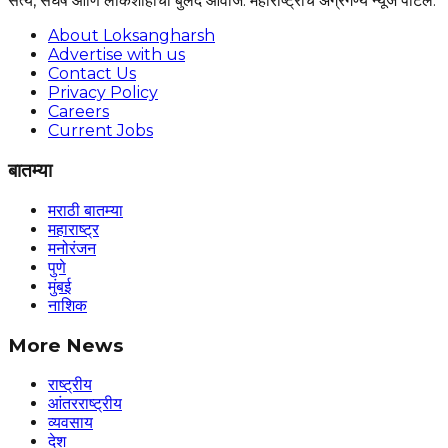
सत्य, संघर्ष आणि लोकशाहीचा बुलंद आवाज. महाराष्ट्राचे अग्रगण्य न्यूज पोर्टल.
About Loksangharsh
Advertise with us
Contact Us
Privacy Policy
Careers
Current Jobs
बातम्या
मराठी बातम्या
महाराष्ट्र
मनोरंजन
पुणे
मुंबई
नाशिक
More News
राष्ट्रीय
आंतरराष्ट्रीय
व्यवसाय
देश