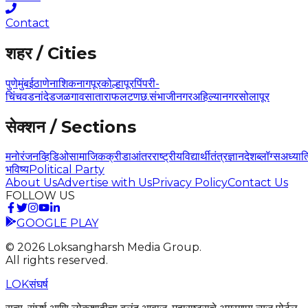
Contact
शहर / Cities
पुणे
मुंबई
ठाणे
नाशिक
नागपूर
कोल्हापूर
पिंपरी-
चिंचवड
नांदेड
जळगाव
सातारा
फलटण
छ.संभाजीनगर
अहिल्यानगर
सोलापूर
सेक्शन / Sections
मनोरंजन
व्हिडिओ
सामाजिक
क्रीडा
आंतरराष्ट्रीय
विद्यार्थी
तंत्रज्ञान
देश
ब्लॉग्स
अध्यात
भविष्य
Political Party
About Us
Advertise with Us
Privacy Policy
Contact Us
FOLLOW US
GOOGLE PLAY
©
2026
Loksangharsh Media Group.
All rights reserved.
LOK
संघर्ष