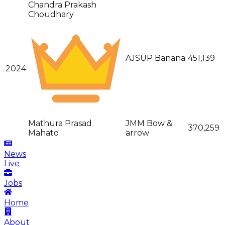
Chandra Prakash
Choudhary
AJSUP Banana
451,139
2024
Mathura Prasad
JMM Bow &
370,259
Mahato
arrow
News
Live
Jobs
Home
About