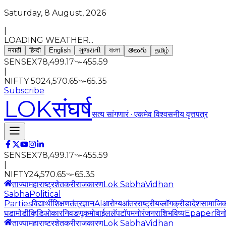
Saturday, 8 August, 2026
|
LOADING WEATHER...
मराठी
हिन्दी
English
ગુજરાતી
বাংলা
తెలుగు
தமிழ்
SENSEX
78,499.17
-455.59
|
NIFTY 50
24,570.65
-65.35
Subscribe
LOK
संघर्ष
सत्य सांगणारं · एकमेव विश्वसनीय वृत्तपत्र
SENSEX
78,499.17
-455.59
|
NIFTY
24,570.65
-65.35
ताज्या
महाराष्ट्र
शेतकरी
राजकारण
Lok Sabha
Vidhan
Sabha
Political
Parties
विद्यार्थी
शिक्षण
तंत्रज्ञान
AI
आरोग्य
आंतरराष्ट्रीय
ब्लॉग
क्रीडा
देश
सामाजि
घडामोडी
व्हिडिओ
कार
निवडणूक
मोबाईल
लॅपटॉप
मनोरंजन
राशिभविष्य
Epaper
विन
ताज्या
महाराष्ट्र
शेतकरी
राजकारण
Lok Sabha
Vidhan