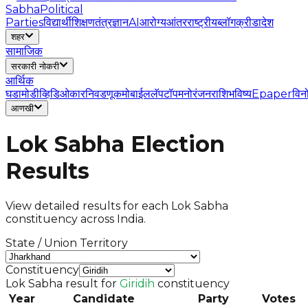
Sabha
Political
Parties
विद्यार्थी
शिक्षण
तंत्रज्ञान
AI
आरोग्य
आंतरराष्ट्रीय
ब्लॉग
क्रीडा
देश
शहर
सामाजिक
सरकारी नोकरी
आर्थिक
घडामोडी
व्हिडिओ
कार
निवडणूक
मोबाईल
लॅपटॉप
मनोरंजन
राशिभविष्य
Epaper
विन
आणखी
Lok Sabha Election
Results
View detailed results for each Lok Sabha
constituency across India.
State / Union Territory
Constituency
Lok Sabha result for
Giridih
constituency
Year
Candidate
Party
Votes