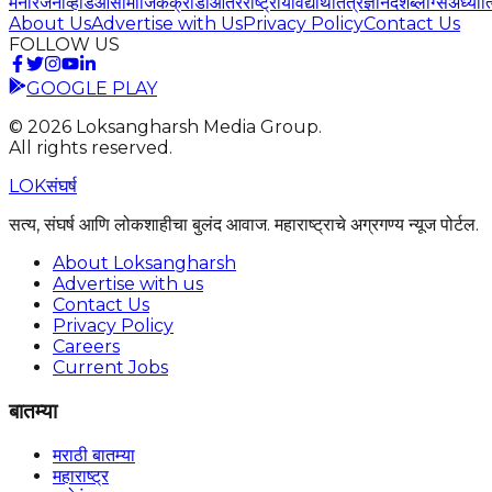
मनोरंजन
व्हिडिओ
सामाजिक
क्रीडा
आंतरराष्ट्रीय
विद्यार्थी
तंत्रज्ञान
देश
ब्लॉग्स
अध्यात
About Us
Advertise with Us
Privacy Policy
Contact Us
FOLLOW US
GOOGLE PLAY
©
2026
Loksangharsh Media Group.
All rights reserved.
LOK
संघर्ष
सत्य, संघर्ष आणि लोकशाहीचा बुलंद आवाज. महाराष्ट्राचे अग्रगण्य न्यूज पोर्टल.
About Loksangharsh
Advertise with us
Contact Us
Privacy Policy
Careers
Current Jobs
बातम्या
मराठी बातम्या
महाराष्ट्र