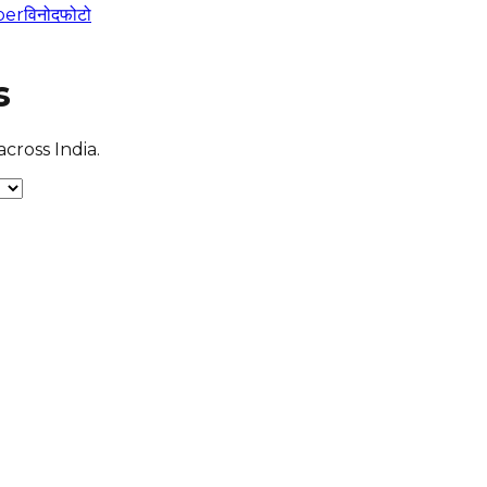
per
विनोद
फोटो
s
cross India.