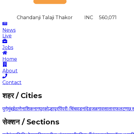
Chandanji Talaji Thakor
INC
560,071
News
Live
Jobs
Home
About
Contact
शहर / Cities
पुणे
मुंबई
ठाणे
नाशिक
नागपूर
कोल्हापूर
पिंपरी-चिंचवड
नांदेड
जळगाव
सातारा
फलटण
छ.
सेक्शन / Sections