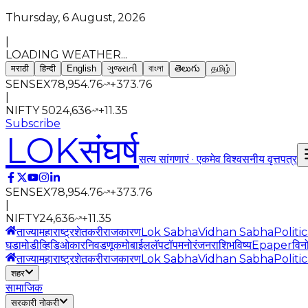
Thursday, 6 August, 2026
|
LOADING WEATHER...
मराठी
हिन्दी
English
ગુજરાતી
বাংলা
తెలుగు
தமிழ்
SENSEX
78,954.76
+
373.76
|
NIFTY 50
24,636
+
11.35
Subscribe
LOK
संघर्ष
सत्य सांगणारं · एकमेव विश्वसनीय वृत्तपत्र
SENSEX
78,954.76
+
373.76
|
NIFTY
24,636
+
11.35
ताज्या
महाराष्ट्र
शेतकरी
राजकारण
Lok Sabha
Vidhan Sabha
Politi
घडामोडी
व्हिडिओ
कार
निवडणूक
मोबाईल
लॅपटॉप
मनोरंजन
राशिभविष्य
Epaper
विन
ताज्या
महाराष्ट्र
शेतकरी
राजकारण
Lok Sabha
Vidhan Sabha
Politi
शहर
सामाजिक
सरकारी नोकरी