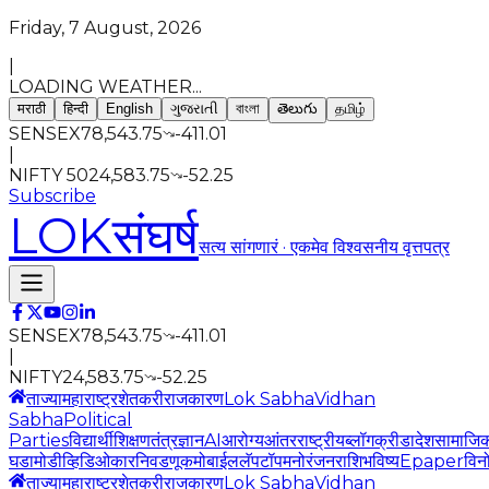
Friday, 7 August, 2026
|
LOADING WEATHER...
मराठी
हिन्दी
English
ગુજરાતી
বাংলা
తెలుగు
தமிழ்
SENSEX
78,543.75
-411.01
|
NIFTY 50
24,583.75
-52.25
Subscribe
LOK
संघर्ष
सत्य सांगणारं · एकमेव विश्वसनीय वृत्तपत्र
SENSEX
78,543.75
-411.01
|
NIFTY
24,583.75
-52.25
ताज्या
महाराष्ट्र
शेतकरी
राजकारण
Lok Sabha
Vidhan
Sabha
Political
Parties
विद्यार्थी
शिक्षण
तंत्रज्ञान
AI
आरोग्य
आंतरराष्ट्रीय
ब्लॉग
क्रीडा
देश
सामाजि
घडामोडी
व्हिडिओ
कार
निवडणूक
मोबाईल
लॅपटॉप
मनोरंजन
राशिभविष्य
Epaper
विन
ताज्या
महाराष्ट्र
शेतकरी
राजकारण
Lok Sabha
Vidhan