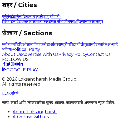
शहर / Cities
पुणे
मुंबई
ठाणे
नाशिक
नागपूर
कोल्हापूर
पिंपरी-
चिंचवड
नांदेड
जळगाव
सातारा
फलटण
छ.संभाजीनगर
अहिल्यानगर
सोलापूर
सेक्शन / Sections
मनोरंजन
व्हिडिओ
सामाजिक
क्रीडा
आंतरराष्ट्रीय
विद्यार्थी
तंत्रज्ञान
देश
ब्लॉग्स
अध्यात
भविष्य
Political Party
About Us
Advertise with Us
Privacy Policy
Contact Us
FOLLOW US
GOOGLE PLAY
©
2026
Loksangharsh Media Group.
All rights reserved.
LOK
संघर्ष
सत्य, संघर्ष आणि लोकशाहीचा बुलंद आवाज. महाराष्ट्राचे अग्रगण्य न्यूज पोर्टल.
About Loksangharsh
Advertise with us