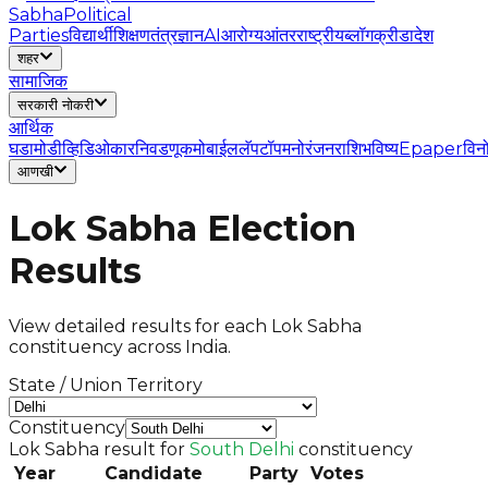
Sabha
Political
Parties
विद्यार्थी
शिक्षण
तंत्रज्ञान
AI
आरोग्य
आंतरराष्ट्रीय
ब्लॉग
क्रीडा
देश
शहर
सामाजिक
सरकारी नोकरी
आर्थिक
घडामोडी
व्हिडिओ
कार
निवडणूक
मोबाईल
लॅपटॉप
मनोरंजन
राशिभविष्य
Epaper
विन
आणखी
Lok Sabha Election
Results
View detailed results for each Lok Sabha
constituency across India.
State / Union Territory
Constituency
Lok Sabha result for
South Delhi
constituency
Year
Candidate
Party
Votes