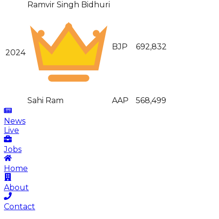
Ramvir Singh Bidhuri
BJP
692,832
2024
Sahi Ram
AAP
568,499
News
Live
Jobs
Home
About
Contact