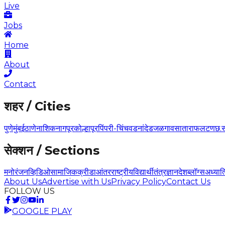
Live
Jobs
Home
About
Contact
शहर / Cities
पुणे
मुंबई
ठाणे
नाशिक
नागपूर
कोल्हापूर
पिंपरी-चिंचवड
नांदेड
जळगाव
सातारा
फलटण
छ.
सेक्शन / Sections
मनोरंजन
व्हिडिओ
सामाजिक
क्रीडा
आंतरराष्ट्रीय
विद्यार्थी
तंत्रज्ञान
देश
ब्लॉग्स
अध्यात
About Us
Advertise with Us
Privacy Policy
Contact Us
FOLLOW US
GOOGLE PLAY