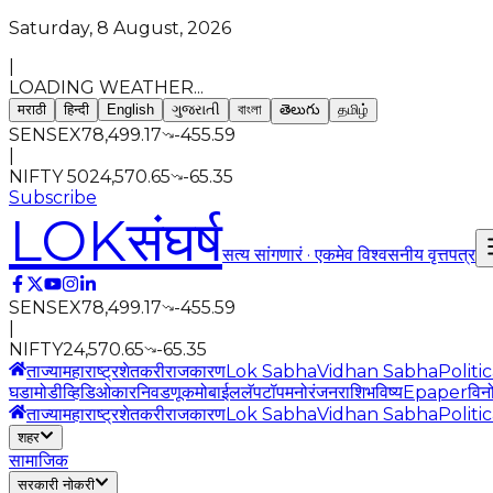
Saturday, 8 August, 2026
|
LOADING WEATHER...
मराठी
हिन्दी
English
ગુજરાતી
বাংলা
తెలుగు
தமிழ்
SENSEX
78,499.17
-455.59
|
NIFTY 50
24,570.65
-65.35
Subscribe
LOK
संघर्ष
सत्य सांगणारं · एकमेव विश्वसनीय वृत्तपत्र
SENSEX
78,499.17
-455.59
|
NIFTY
24,570.65
-65.35
ताज्या
महाराष्ट्र
शेतकरी
राजकारण
Lok Sabha
Vidhan Sabha
Politi
घडामोडी
व्हिडिओ
कार
निवडणूक
मोबाईल
लॅपटॉप
मनोरंजन
राशिभविष्य
Epaper
विन
ताज्या
महाराष्ट्र
शेतकरी
राजकारण
Lok Sabha
Vidhan Sabha
Politi
शहर
सामाजिक
सरकारी नोकरी