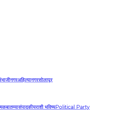
संभाजीनगर
अहिल्यानगर
सोलापूर
्मिक
बातम्या
संपादकीय
राशी भविष्य
Political Party