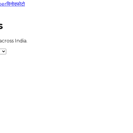
per
विनोद
फोटो
s
cross India.