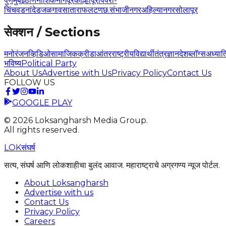
पुणे
मुंबई
ठाणे
नाशिक
नागपूर
कोल्हापूर
पिंपरी-
चिंचवड
नांदेड
जळगाव
सातारा
फलटण
छ.संभाजीनगर
अहिल्यानगर
सोलापूर
सेक्शन / Sections
मनोरंजन
व्हिडिओ
सामाजिक
क्रीडा
आंतरराष्ट्रीय
विद्यार्थी
तंत्रज्ञान
देश
ब्लॉग्स
अध्यात
भविष्य
Political Party
About Us
Advertise with Us
Privacy Policy
Contact Us
FOLLOW US
GOOGLE PLAY
©
2026
Loksangharsh Media Group.
All rights reserved.
LOK
संघर्ष
सत्य, संघर्ष आणि लोकशाहीचा बुलंद आवाज. महाराष्ट्राचे अग्रगण्य न्यूज पोर्टल.
About Loksangharsh
Advertise with us
Contact Us
Privacy Policy
Careers