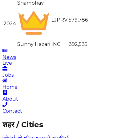
Shambhavi
LJPRV
579,786
2024
Sunny Hazari
INC
392,535
News
Live
Jobs
Home
About
Contact
शहर / Cities