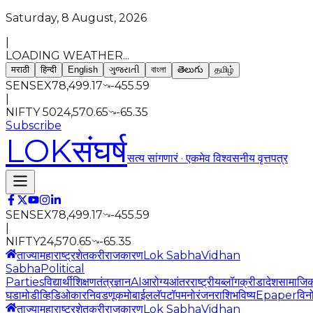
Saturday, 8 August, 2026
|
LOADING WEATHER...
मराठी
हिन्दी
English
ગુજરાતી
বাংলা
తెలుగు
தமிழ்
SENSEX
78,499.17
-455.59
|
NIFTY 50
24,570.65
-65.35
Subscribe
LOK
संघर्ष
सत्य सांगणारं · एकमेव विश्वसनीय वृत्तपत्र
SENSEX
78,499.17
-455.59
|
NIFTY
24,570.65
-65.35
ताज्या
महाराष्ट्र
शेतकरी
राजकारण
Lok Sabha
Vidhan
Sabha
Political
Parties
विद्यार्थी
शिक्षण
तंत्रज्ञान
AI
आरोग्य
आंतरराष्ट्रीय
ब्लॉग
क्रीडा
देश
सामाजि
घडामोडी
व्हिडिओ
कार
निवडणूक
मोबाईल
लॅपटॉप
मनोरंजन
राशिभविष्य
Epaper
विन
ताज्या
महाराष्ट्र
शेतकरी
राजकारण
Lok Sabha
Vidhan