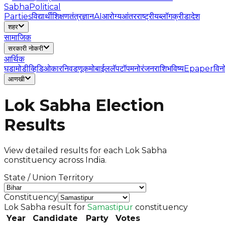
Sabha
Political
Parties
विद्यार्थी
शिक्षण
तंत्रज्ञान
AI
आरोग्य
आंतरराष्ट्रीय
ब्लॉग
क्रीडा
देश
शहर
सामाजिक
सरकारी नोकरी
आर्थिक
घडामोडी
व्हिडिओ
कार
निवडणूक
मोबाईल
लॅपटॉप
मनोरंजन
राशिभविष्य
Epaper
विन
आणखी
Lok Sabha Election
Results
View detailed results for each Lok Sabha
constituency across India.
State / Union Territory
Constituency
Lok Sabha result for
Samastipur
constituency
Year
Candidate
Party
Votes