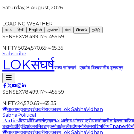
Saturday, 8 August, 2026
|
LOADING WEATHER...
मराठी
हिन्दी
English
ગુજરાતી
বাংলা
తెలుగు
தமிழ்
SENSEX
78,499.17
-455.59
|
NIFTY 50
24,570.65
-65.35
Subscribe
LOK
संघर्ष
सत्य सांगणारं · एकमेव विश्वसनीय वृत्तपत्र
SENSEX
78,499.17
-455.59
|
NIFTY
24,570.65
-65.35
ताज्या
महाराष्ट्र
शेतकरी
राजकारण
Lok Sabha
Vidhan
Sabha
Political
Parties
विद्यार्थी
शिक्षण
तंत्रज्ञान
AI
आरोग्य
आंतरराष्ट्रीय
ब्लॉग
क्रीडा
देश
सामाजि
घडामोडी
व्हिडिओ
कार
निवडणूक
मोबाईल
लॅपटॉप
मनोरंजन
राशिभविष्य
Epaper
विन
ताज्या
महाराष्ट्र
शेतकरी
राजकारण
Lok Sabha
Vidhan