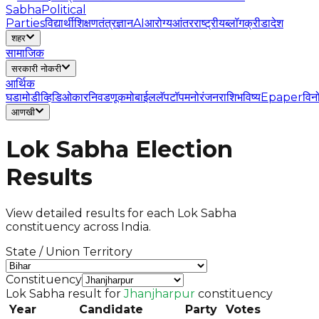
Sabha
Political
Parties
विद्यार्थी
शिक्षण
तंत्रज्ञान
AI
आरोग्य
आंतरराष्ट्रीय
ब्लॉग
क्रीडा
देश
शहर
सामाजिक
सरकारी नोकरी
आर्थिक
घडामोडी
व्हिडिओ
कार
निवडणूक
मोबाईल
लॅपटॉप
मनोरंजन
राशिभविष्य
Epaper
विन
आणखी
Lok Sabha Election
Results
View detailed results for each Lok Sabha
constituency across India.
State / Union Territory
Constituency
Lok Sabha result for
Jhanjharpur
constituency
Year
Candidate
Party
Votes