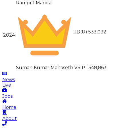
Ramprit Mandal
JD(U)
533,032
2024
Suman Kumar Mahaseth
VSIP
348,863
News
Live
Jobs
Home
About