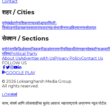
Contact
शहर / Cities
पुणे
मुंबई
ठाणे
नाशिक
नागपूर
कोल्हापूर
पिंपरी-
चिंचवड
नांदेड
जळगाव
सातारा
फलटण
छ.संभाजीनगर
अहिल्यानगर
सोलापूर
सेक्शन / Sections
मनोरंजन
व्हिडिओ
सामाजिक
क्रीडा
आंतरराष्ट्रीय
विद्यार्थी
तंत्रज्ञान
देश
ब्लॉग्स
अध्यात
भविष्य
Political Party
About Us
Advertise with Us
Privacy Policy
Contact Us
FOLLOW US
GOOGLE PLAY
©
2026
Loksangharsh Media Group.
All rights reserved.
LOK
संघर्ष
सत्य, संघर्ष आणि लोकशाहीचा बुलंद आवाज. महाराष्ट्राचे अग्रगण्य न्यूज पोर्टल.