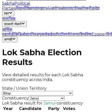
Sabha
Political
Parties
विद्यार्थी
शिक्षण
तंत्रज्ञान
AI
आरोग्य
आंतरराष्ट्रीय
ब्लॉग
क्रीडा
देश
शहर
सामाजिक
सरकारी नोकरी
आर्थिक
घडामोडी
व्हिडिओ
कार
निवडणूक
मोबाईल
लॅपटॉप
मनोरंजन
राशिभविष्य
Epaper
विन
आणखी
Lok Sabha Election
Results
View detailed results for each Lok Sabha
constituency across India.
State / Union Territory
Constituency
Lok Sabha result for
Jamui
constituency
Year
Candidate
Party
Votes