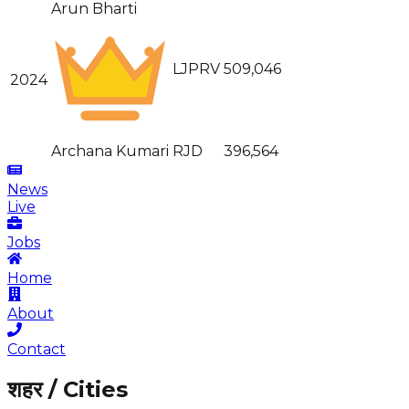
Arun Bharti
LJPRV
509,046
2024
Archana Kumari
RJD
396,564
News
Live
Jobs
Home
About
Contact
शहर / Cities