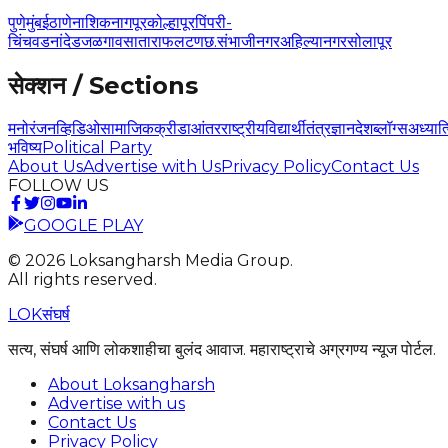
पुणे
मुंबई
ठाणे
नाशिक
नागपूर
कोल्हापूर
पिंपरी-
चिंचवड
नांदेड
जळगाव
सातारा
फलटण
छ.संभाजीनगर
अहिल्यानगर
सोलापूर
सेक्शन / Sections
मनोरंजन
व्हिडिओ
सामाजिक
क्रीडा
आंतरराष्ट्रीय
विद्यार्थी
तंत्रज्ञान
देश
ब्लॉग्स
अध्यात
भविष्य
Political Party
About Us
Advertise with Us
Privacy Policy
Contact Us
FOLLOW US
GOOGLE PLAY
©
2026
Loksangharsh Media Group.
All rights reserved.
LOK
संघर्ष
सत्य, संघर्ष आणि लोकशाहीचा बुलंद आवाज. महाराष्ट्राचे अग्रगण्य न्यूज पोर्टल.
About Loksangharsh
Advertise with us
Contact Us
Privacy Policy