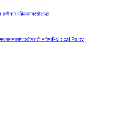
संभाजीनगर
अहिल्यानगर
सोलापूर
्मिक
बातम्या
संपादकीय
राशी भविष्य
Political Party