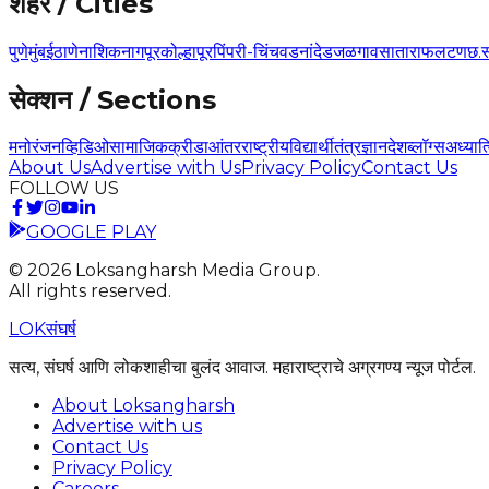
शहर / Cities
पुणे
मुंबई
ठाणे
नाशिक
नागपूर
कोल्हापूर
पिंपरी-चिंचवड
नांदेड
जळगाव
सातारा
फलटण
छ.
सेक्शन / Sections
मनोरंजन
व्हिडिओ
सामाजिक
क्रीडा
आंतरराष्ट्रीय
विद्यार्थी
तंत्रज्ञान
देश
ब्लॉग्स
अध्यात
About Us
Advertise with Us
Privacy Policy
Contact Us
FOLLOW US
GOOGLE PLAY
©
2026
Loksangharsh Media Group.
All rights reserved.
LOK
संघर्ष
सत्य, संघर्ष आणि लोकशाहीचा बुलंद आवाज. महाराष्ट्राचे अग्रगण्य न्यूज पोर्टल.
About Loksangharsh
Advertise with us
Contact Us
Privacy Policy
Careers