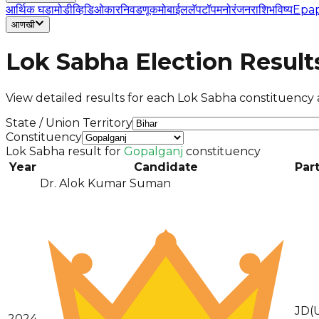
आर्थिक घडामोडी
व्हिडिओ
कार
निवडणूक
मोबाईल
लॅपटॉप
मनोरंजन
राशिभविष्य
Epa
आणखी
Lok Sabha Election Result
View detailed results for each Lok Sabha constituency a
State / Union Territory
Constituency
Lok Sabha result for
Gopalganj
constituency
Year
Candidate
Par
Dr. Alok Kumar Suman
JD(
2024