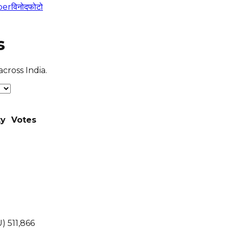
per
विनोद
फोटो
s
cross India.
ty
Votes
U)
511,866