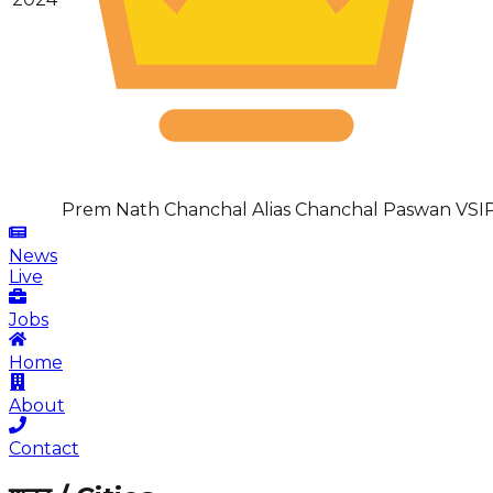
Prem Nath Chanchal Alias Chanchal Paswan
VSI
News
Live
Jobs
Home
About
Contact