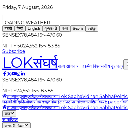
Friday, 7 August, 2026
|
LOADING WEATHER...
मराठी
हिन्दी
English
ગુજરાતી
বাংলা
తెలుగు
தமிழ்
SENSEX
78,484.16
-470.60
|
NIFTY 50
24,552.15
-83.85
Subscribe
LOK
संघर्ष
सत्य सांगणारं · एकमेव विश्वसनीय वृत्तपत्र
SENSEX
78,484.16
-470.60
|
NIFTY
24,552.15
-83.85
ताज्या
महाराष्ट्र
शेतकरी
राजकारण
Lok Sabha
Vidhan Sabha
Politi
घडामोडी
व्हिडिओ
कार
निवडणूक
मोबाईल
लॅपटॉप
मनोरंजन
राशिभविष्य
Epaper
विन
ताज्या
महाराष्ट्र
शेतकरी
राजकारण
Lok Sabha
Vidhan Sabha
Politi
शहर
सामाजिक
सरकारी नोकरी