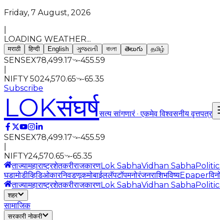
Friday, 7 August, 2026
|
LOADING WEATHER...
मराठी
हिन्दी
English
ગુજરાતી
বাংলা
తెలుగు
தமிழ்
SENSEX
78,499.17
-455.59
|
NIFTY 50
24,570.65
-65.35
Subscribe
LOK
संघर्ष
सत्य सांगणारं · एकमेव विश्वसनीय वृत्तपत्र
SENSEX
78,499.17
-455.59
|
NIFTY
24,570.65
-65.35
ताज्या
महाराष्ट्र
शेतकरी
राजकारण
Lok Sabha
Vidhan Sabha
Politi
घडामोडी
व्हिडिओ
कार
निवडणूक
मोबाईल
लॅपटॉप
मनोरंजन
राशिभविष्य
Epaper
विन
ताज्या
महाराष्ट्र
शेतकरी
राजकारण
Lok Sabha
Vidhan Sabha
Politi
शहर
सामाजिक
सरकारी नोकरी