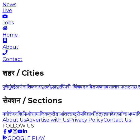
News
Live
Jobs
Home
About
Contact
शहर / Cities
पुणे
मुंबई
ठाणे
नाशिक
नागपूर
कोल्हापूर
पिंपरी-चिंचवड
नांदेड
जळगाव
सातारा
फलटण
छ.
सेक्शन / Sections
मनोरंजन
व्हिडिओ
सामाजिक
क्रीडा
आंतरराष्ट्रीय
विद्यार्थी
तंत्रज्ञान
देश
ब्लॉग्स
अध्यात
About Us
Advertise with Us
Privacy Policy
Contact Us
FOLLOW US
GOOGLE PLAY