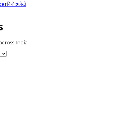
per
विनोद
फोटो
s
cross India.