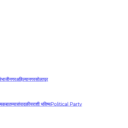
संभाजीनगर
अहिल्यानगर
सोलापूर
्मिक
बातम्या
संपादकीय
राशी भविष्य
Political Party