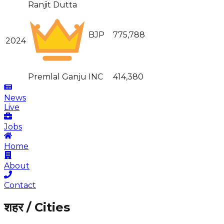
Ranjit Dutta
BJP
775,788
2024
Premlal Ganju
INC
414,380
News
Live
Jobs
Home
About
Contact
शहर / Cities