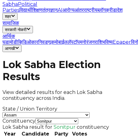
Sabha
Political
Parties
विद्यार्थी
शिक्षण
तंत्रज्ञान
AI
आरोग्य
आंतरराष्ट्रीय
ब्लॉग
क्रीडा
देश
शहर
सामाजिक
सरकारी नोकरी
आर्थिक
घडामोडी
व्हिडिओ
कार
निवडणूक
मोबाईल
लॅपटॉप
मनोरंजन
राशिभविष्य
Epaper
विन
आणखी
Lok Sabha Election
Results
View detailed results for each Lok Sabha
constituency across India.
State / Union Territory
Constituency
Lok Sabha result for
Sonitpur
constituency
Year
Candidate
Party
Votes