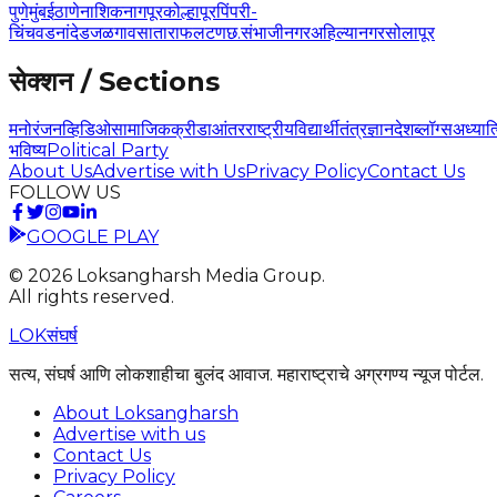
पुणे
मुंबई
ठाणे
नाशिक
नागपूर
कोल्हापूर
पिंपरी-
चिंचवड
नांदेड
जळगाव
सातारा
फलटण
छ.संभाजीनगर
अहिल्यानगर
सोलापूर
सेक्शन / Sections
मनोरंजन
व्हिडिओ
सामाजिक
क्रीडा
आंतरराष्ट्रीय
विद्यार्थी
तंत्रज्ञान
देश
ब्लॉग्स
अध्यात
भविष्य
Political Party
About Us
Advertise with Us
Privacy Policy
Contact Us
FOLLOW US
GOOGLE PLAY
©
2026
Loksangharsh Media Group.
All rights reserved.
LOK
संघर्ष
सत्य, संघर्ष आणि लोकशाहीचा बुलंद आवाज. महाराष्ट्राचे अग्रगण्य न्यूज पोर्टल.
About Loksangharsh
Advertise with us
Contact Us
Privacy Policy