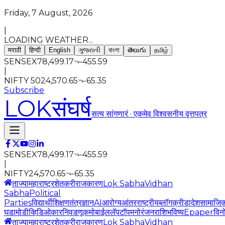
Friday, 7 August, 2026
|
LOADING WEATHER...
मराठी
हिन्दी
English
ગુજરાતી
বাংলা
తెలుగు
தமிழ்
SENSEX
78,499.17
-455.59
|
NIFTY 50
24,570.65
-65.35
Subscribe
LOK
संघर्ष
सत्य सांगणारं · एकमेव विश्वसनीय वृत्तपत्र
SENSEX
78,499.17
-455.59
|
NIFTY
24,570.65
-65.35
ताज्या
महाराष्ट्र
शेतकरी
राजकारण
Lok Sabha
Vidhan
Sabha
Political
Parties
विद्यार्थी
शिक्षण
तंत्रज्ञान
AI
आरोग्य
आंतरराष्ट्रीय
ब्लॉग
क्रीडा
देश
सामाजि
घडामोडी
व्हिडिओ
कार
निवडणूक
मोबाईल
लॅपटॉप
मनोरंजन
राशिभविष्य
Epaper
विन
ताज्या
महाराष्ट्र
शेतकरी
राजकारण
Lok Sabha
Vidhan