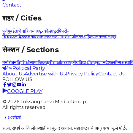
Contact
शहर / Cities
पुणे
मुंबई
ठाणे
नाशिक
नागपूर
कोल्हापूर
पिंपरी-
चिंचवड
नांदेड
जळगाव
सातारा
फलटण
छ.संभाजीनगर
अहिल्यानगर
सोलापूर
सेक्शन / Sections
मनोरंजन
व्हिडिओ
सामाजिक
क्रीडा
आंतरराष्ट्रीय
विद्यार्थी
तंत्रज्ञान
देश
ब्लॉग्स
अध्यात
भविष्य
Political Party
About Us
Advertise with Us
Privacy Policy
Contact Us
FOLLOW US
GOOGLE PLAY
©
2026
Loksangharsh Media Group.
All rights reserved.
LOK
संघर्ष
सत्य, संघर्ष आणि लोकशाहीचा बुलंद आवाज. महाराष्ट्राचे अग्रगण्य न्यूज पोर्टल.