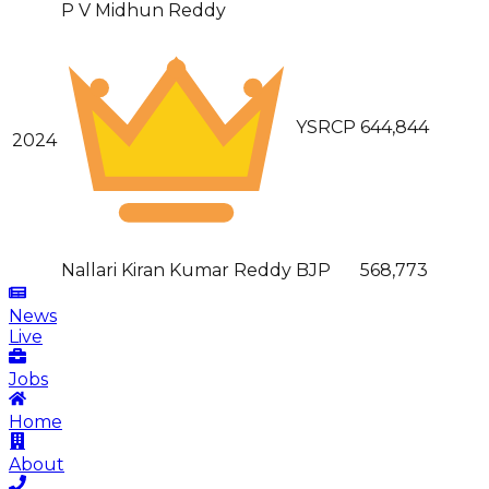
P V Midhun Reddy
YSRCP
644,844
2024
Nallari Kiran Kumar Reddy
BJP
568,773
News
Live
Jobs
Home
About