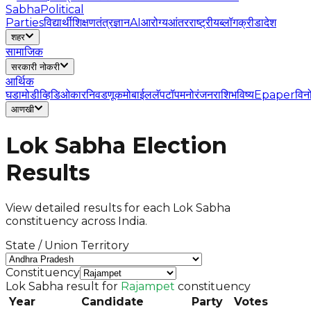
Sabha
Political
Parties
विद्यार्थी
शिक्षण
तंत्रज्ञान
AI
आरोग्य
आंतरराष्ट्रीय
ब्लॉग
क्रीडा
देश
शहर
सामाजिक
सरकारी नोकरी
आर्थिक
घडामोडी
व्हिडिओ
कार
निवडणूक
मोबाईल
लॅपटॉप
मनोरंजन
राशिभविष्य
Epaper
विन
आणखी
Lok Sabha Election
Results
View detailed results for each Lok Sabha
constituency across India.
State / Union Territory
Constituency
Lok Sabha result for
Rajampet
constituency
Year
Candidate
Party
Votes