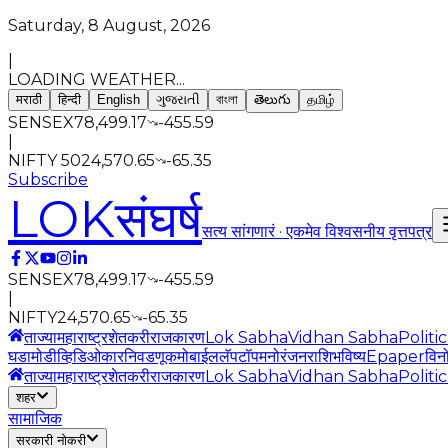
Saturday, 8 August, 2026
|
LOADING WEATHER...
मराठी
हिन्दी
English
ગુજરાતી
বাংলা
తెలుగు
தமிழ்
SENSEX
78,499.17
-455.59
|
NIFTY 50
24,570.65
-65.35
Subscribe
LOK
संघर्ष
सत्य सांगणारं · एकमेव विश्वसनीय वृत्तपत्र
SENSEX
78,499.17
-455.59
|
NIFTY
24,570.65
-65.35
ताज्या
महाराष्ट्र
शेतकरी
राजकारण
Lok Sabha
Vidhan Sabha
Politi
घडामोडी
व्हिडिओ
कार
निवडणूक
मोबाईल
लॅपटॉप
मनोरंजन
राशिभविष्य
Epaper
विन
ताज्या
महाराष्ट्र
शेतकरी
राजकारण
Lok Sabha
Vidhan Sabha
Politi
शहर
सामाजिक
सरकारी नोकरी