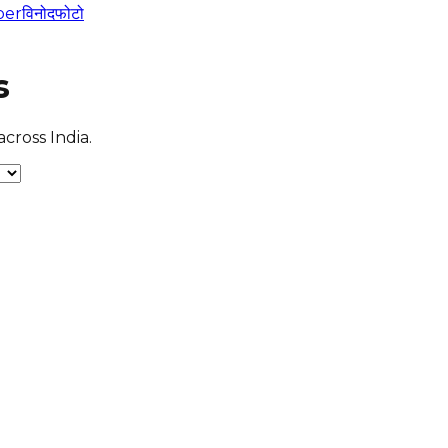
per
विनोद
फोटो
s
cross India.