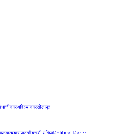
संभाजीनगर
अहिल्यानगर
सोलापूर
्मिक
बातम्या
संपादकीय
राशी भविष्य
Political Party