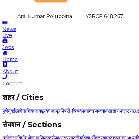
Anil Kumar Poluboina
YSRCP
648,267
News
Live
Jobs
Home
About
Contact
शहर / Cities
पुणे
मुंबई
ठाणे
नाशिक
नागपूर
कोल्हापूर
पिंपरी-चिंचवड
नांदेड
जळगाव
सातारा
फलटण
छ.
सेक्शन / Sections
मनोरंजन
व्हिडिओ
सामाजिक
क्रीडा
आंतरराष्ट्रीय
विद्यार्थी
तंत्रज्ञान
देश
ब्लॉग्स
अध्यात